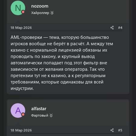
nozoom
N
Хайроллер 🥉
18 Мар 2026
#4
AML-проверки — тема, которую большинство
игроков вообще не берёт в расчёт. А между тем
казино с нормальной лицензией обязаны их
проводить по закону, и крупный вывод
автоматически попадает под этот фильтр вне
зависимости от желания оператора. Так что
претензии тут не к казино, а к регуляторным
требованиям, которые одинаковы для всей
индустрии.
alfastar
A
Фартовый 🥇
18 Мар 2026
#5