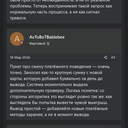
проблемы. Теперь воспринимаю такой запрос как
нормальную часть процесса, а не как сигнал
тревоги.
AvToBoTBablebee
A
Фартовый 🥈
18 Мар 2026
#3
Пункт про смену платёжного поведения — очень
точно. Заносил как-то крупную сумму с новой
карты, которую добавил буквально за день до
вывода. Система моментально выдала
дополнительную проверку. Логика понятна: со
стороны алгоритма это выглядит ровно так же, как
выглядела бы попытка вывести чужой выигрыш.
Вывод простой — добавляйте новые платёжные
методы заранее, а не в момент вывода.