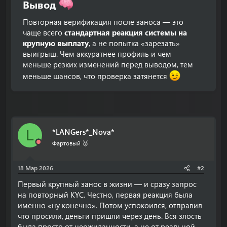
Вывод
Повторная верификация после заноса — это
чаще всего
стандартная реакция системы на
крупную выплату
, а не попытка «зарезать»
выигрыш. Чем аккуратнее профиль и чем
меньше резких изменений перед выводом, тем
меньше шансов, что проверка затянется
*LANGers*_Nova*
L
Фартовый 🥉
18 Мар 2026
#2
Первый крупный занос в жизни — и сразу запрос
на повторный KYC. Честно, первая реакция была
именно «ну конечно». Потом успокоился, отправил
что просили, деньги пришли через день. Вся злость
была просто от неожиданности, а не от реальной