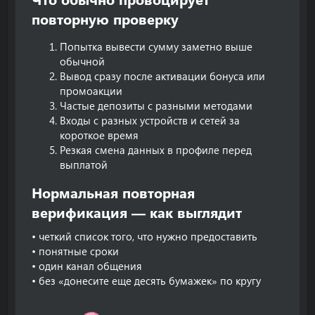
повторную проверку
Попытка вывести сумму заметно выше
обычной
Вывод сразу после активации бонуса или
промоакции
Частые депозиты с разными методами
Входы с разных устройств и сетей за
короткое время
Резкая смена данных в профиле перед
выплатой
Нормальная повторная
верификация — как выглядит
• четкий список того, что нужно предоставить
• понятные сроки
• один канал общения
• без «донесите еще десять бумажек» по кругу