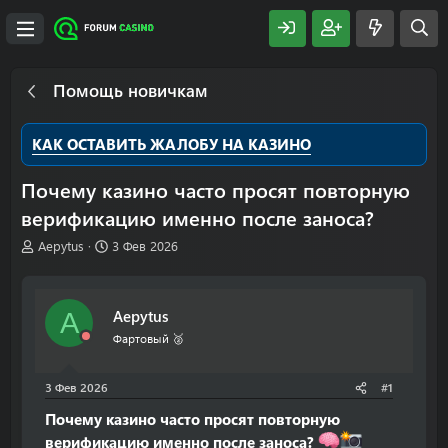
Помощь новичкам
КАК ОСТАВИТЬ ЖАЛОБУ НА КАЗИНО
Почему казино часто просят повторную
верификацию именно после заноса?
А
Д
Aepytus
3 Фев 2026
в
а
т
т
о
а
Aepytus
A
р
н
т
а
Фартовый 🥈
е
ч
м
а
3 Фев 2026
#1
ы
л
а
Почему казино часто просят повторную
верификацию именно после заноса?