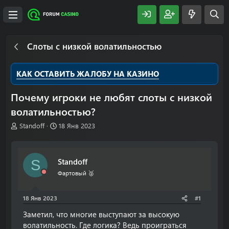
Слоты с низкой волатильностью
КАК ОСТАВИТЬ ЖАЛОБУ НА КАЗИНО
Почему игроки не любят слоты с низкой
волатильностью?
А
Д
Standoff
18 Янв 2023
в
а
т
т
о
а
Standoff
S
р
н
т
а
Фартовый 🥈
е
ч
м
а
18 Янв 2023
#1
ы
л
а
Заметил, что многие выступают за высокую
волатильность. Где логика? Ведь проиграться