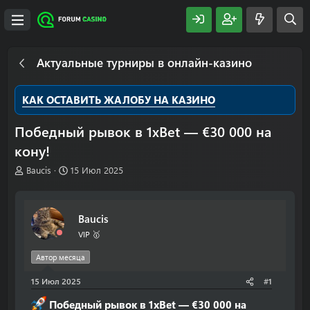
Актуальные турниры в онлайн-казино
КАК ОСТАВИТЬ ЖАЛОБУ НА КАЗИНО
Победный рывок в 1xBet — €30 000 на
кону!
А
Д
Baucis
15 Июл 2025
в
а
т
т
о
а
Baucis
р
н
т
а
VIP 🥇
е
ч
м
а
Автор месяца
ы
л
15 Июл 2025
а
#1
Победный рывок в 1xBet — €30 000 на