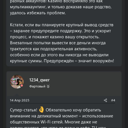
разных аккаунтов! Казино восприняло это как
мультиаккаунтинг, и только доказав наше родство,
удалось избежать проблем.
Кстати, если вы планируете крупный вывод средств
– заранее предупредите поддержку. Это и ускорит
процесс, и покажет казино вашу открытость.
Внезапные попытки вывести все деньги иногда
трактуются как подозрительная активность,
особенно если до этого вы никогда не выводили
крупные суммы. Предупреждён – значит вооружён!
1234_qwer
Фартовый 🥈
14 Апр 2025
#4
Супер-статья!
Обязательно хочу обратить
внимание на деликатный момент – использование
общественных Wi-Fi сетей. Многие даже не
задумываются, что игра из разных кафе, ТЦ или