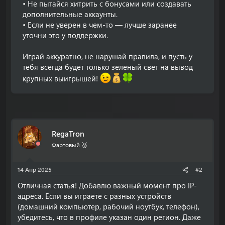
• Не пытайся хитрить с бонусами или создавать
дополнительные аккаунты.
• Если не уверен в чем-то — лучше заранее
уточни это у поддержки.
Играй аккуратно, не нарушай правила, и пусть у
тебя всегда будет только зеленый свет на вывод
крупных выигрышей!
RegaTron
Фартовый 🥈
14 Апр 2025
#2
Отличная статья! Добавлю важный момент про IP-
адреса. Если вы играете с разных устройств
(домашний компьютер, рабочий ноутбук, телефон),
убедитесь, что в профиле указан один регион. Даже