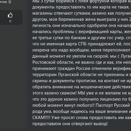
Мы 3 сутки боримся с плей фортуной которая
ичок 🥉
документы предоставлять то им карта не такая, 
магазины отвечают сутками, казино как получ
другом, моя беременная жена выиграла у них 
0
личность они изначально одобрили она начала 
начались проблемы с верификацией карты, же
ее третьи сутки по банкам и другим гос учер. 
что не именная карта СПБ принадлежит ей, пос
нехрена что надо вообщем, меня переполняют 
данный момент ее увезли на скорой, мы с Луг
Ростовской области, не важно где и как, эти н
принимают граждан России отменили верифика
территории Луганской области не признаны и 
скрины и документы прописки, на контакт не и
обратить внимание на мошенические действия
этого казино скамом! МЫ уже и не желаем не ка
что это дурное казино получило лицензию по 
любой момент кинут любого!! Паспорт Русский п
рода ума, вообще надеюсь на ваше внимание и 
СКАМ!!!!! Уже просят снова предоставить им ка
предоставили они отвергают вывод!