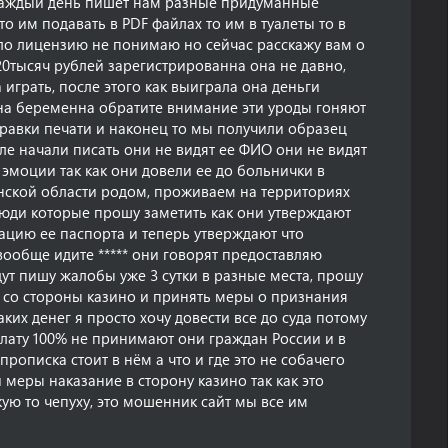
 каждый день пишет нам разные придуманные
то им подавать в PDF файлах то им в туалеты то в
ило лицензию не понимаю но сейчас расскажу вам о
20тысяч рублей зарегистрированна она не давно,
играть, после этого как выиграла она деньги
на беременна обратите внимание эти уроды гоняют
справки печати и наконец то мы получили образец
ле начали писать они не видят ее ФИО они не видят
эмоции так как они довели ее до больнички в
анской области родом, проживаем на территориях
елюди которые прошу заметить как они утверждают
цию ее паспорта и теперь утверждают что
вообще идите ***** они говорят предоставляю
дут пишу жалобы уже 3 сутки в разные места, прошу
 со стороны казино и принять меры о признания
ких денег я просто хочу довести все до суда потому
блату 100% не принимают они граждан России и в
рописка стоит в нём а что и где это не собачего
меры наказание в сторону казино так как это
кую то чепуху, это мошенник сайт мы все им