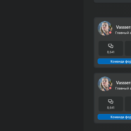
Vassse
Главный 
8,641
Команда фо
Vassse
Главный 
8,641
Команда фо