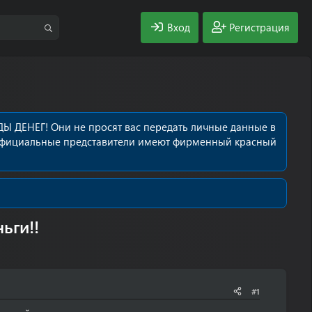
Вход
Регистрация
Ы ДЕНЕГ! Они не просят вас передать личные данные в
се официальные представители имеют фирменный красный
ьги!!
#1