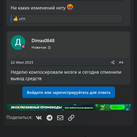
Ни каких изменений нету
v111
Р
е
а
к
Dimas0848
ц
и
Новичок 🥇
и
:
22 Июл 2025
#4
Неделю компосировали мозги и сегодня отменили
вывод средств
Войдите или зарегистрируйтесь для ответа
VK
Telegram
Электронная почта
Ссылка
Поделиться: