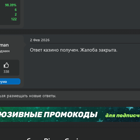
98.39%
6
2
122
2 Фев 2026
rman
Ответ казино получен. Жалоба закрыта.
админ
338
рума
ьзя размещать новые ответы.