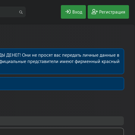
Вход
Регистрация
Ы ДЕНЕГ! Они не просят вас передать личные данные в
се официальные представители имеют фирменный красный