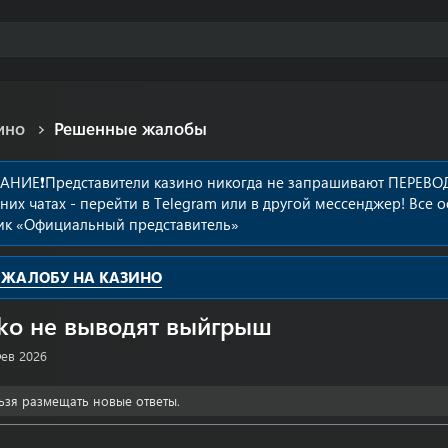
ино
Решенные жалобы
АНИЕ❗️Представители казино никогда не запрашивают ПЕРЕВОД
них чатах - перейти в Telegram или в другой мессенджер! В
ик «Официальный представитель»
 ЖАЛОБУ НА КАЗИНО
nko не выводят выйгрыш
Фев 2026
ьзя размещать новые ответы.