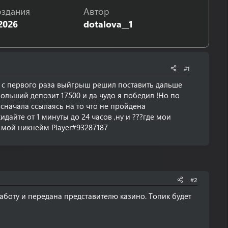
оздания
Автор
2026
dotalova__1
#1
т с первого раза выйгрыш решил поставить дальше
больший депозит 17500 и да чудо я победил !Но по
 сначала ссылаясь на то что не пройдена
дайте от 1 минуты до 24 часов ,ну и ???где мои
 мой никнейм Player#93287187
#2
аботу и передана представителю казино. Топик будет