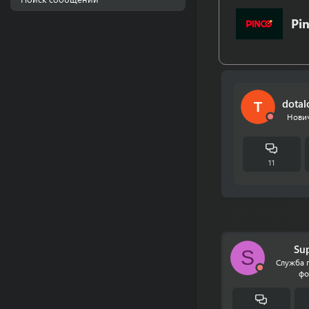
е
ч
Pi
м
а
ы
л
а
dotal
Нович
11
Su
S
Служба 
фо