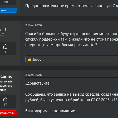
970
Предположительное время ответа казино - до 7 д
рума
2 Фев 2026
a__1
Спасибо большое ,буду ждать решения моего воп
 🥇
службу поддержки там сказали что не стоит переж
впервые ,в чем проблема рассчитать ?
1
Support
Р
е
а
к
2 Фев 2026
oCasino
ц
иальный
и
Здравствуйте!
тавитель
и
зино
:
Сообщаем, что заявка на вывод средств, созданная
рублей, была успешно обработана 02.02.2026 в 13
17
Благодарим за понимание.
ставитель