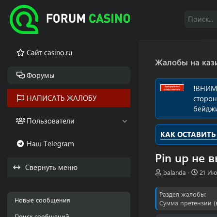
Cайт casino.ru
Жалобы на каз
Форумы
❗️ВНИМ
НАПИСАТЬ ЖАЛОБУ
сторон
бейдж
Пользователи
КАК ОСТАВИТЬ
Наш Telegram
Pin up не 
Свернуть меню
А
Д
balanda
21 Ию
в
а
т
т
Раздел жалобы
о
а
Новые сообщения
Сумма претензии (в
р
н
т
а
Поиск сообщений