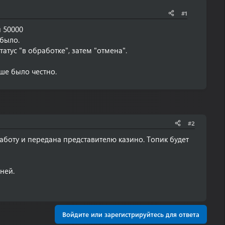
#1
и 50000
 было.
атус "в обработке", затем "отмена".
ше было честно.
#2
аботу и передана представителю казино. Топик будет
ней.
Войдите или зарегистрируйтесь для ответа