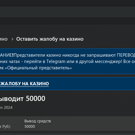
ино
Оставить жалобу на казино
АНИЕ❗️Представители казино никогда не запрашивают ПЕРЕВОД
них чатах - перейти в Telegram или в другой мессенджер! В
ик «Официальный представитель»
 ЖАЛОБУ НА КАЗИНО
выводит 50000
н 2024
Вывод средств
 Руб)
50000