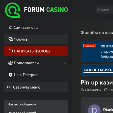
Cайт casino.ru
Жалобы на каз
Форумы
❗️ВНИМ
НАПИСАТЬ ЖАЛОБУ
сторон
бейдж
Пользователи
КАК ОСТАВИТЬ
Наш Telegram
Pin up каз
Свернуть меню
А
Д
Dianka1987
5 
в
а
т
т
о
а
Новые сообщения
р
н
D
Diank
т
а
Поиск сообщений