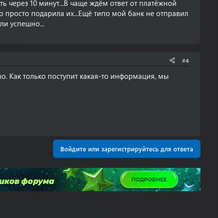
ть через 10 минут...В чаще ждём ответ от платёжной
то просто подарила их...Ещё типо мой банк не отправил
ли успешно...
#4
. Как только поступит какая-то информация, мы
Войдите или зарегистрируйтесь для ответа