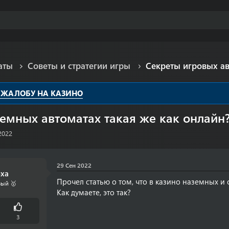
аты
Советы и стратегии игры
Секреты игровых а
 ЖАЛОБУ НА КАЗИНО
емных автоматах такая же как онлайн
2022
29 Сен 2022
oxa
Прочел статью о том, что в казино наземных и
ый 🥇
Как думаете, это так?
3