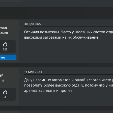
30 Дек 2022
rman
Отличия возможны. Часто у наземных слотов отда
админ
высокими затратами на их обслуживание.
338
рума
14 Май 2024
ff
Да, у наземных автоматов и онлайн слотов часто
 🥈
позволить более высокую отдачу, потому что у н
аренда, зарплаты и прочее.
4