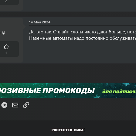
2
14 Май 2024
Да, это так. Онлайн слоты часто дают больше, по
 🥇
Наземные автоматы надо постоянно обслуживать, 
1
K
Telegram
Электронная почта
Ссылка