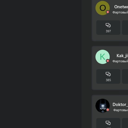
O
Onetw
Фартовый
397
K
Kak_ji
Фартовый
385
Doktor_
Фартовы