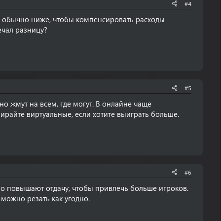
#4
ча обычно ниже, чтобы компенсировать расходы
ечал разницу?
#5
о жмут на всем, где могут. В онлайне чаще
ирайте виртуальные, если хотите выиграть больше.
#6
но повышают отдачу, чтобы привлечь больше игроков.
 можно резать как угодно.