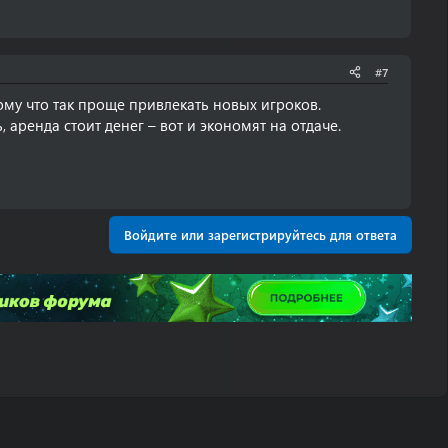
#7
тому что так проще привлекать новых игроков.
аренда стоит денег – вот и экономят на отдаче.
Войдите или зарегистрируйтесь для ответа