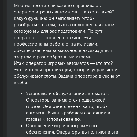
а
Многие посетители казино спрашивают:
оператор игровых автоматов — кто это такой?
Какую функцию он выполняет? Чтобы
разобраться с этим, нужна полноценная статья,
которую мы для вас подготовили. По сути,
операторы — это и есть казино. Эти
профессионалы работают за кулисами,
обеспечивая нам возможность наслаждаться
азартом и разнообразными играми.
Итак, оператор игровых автоматов — кто это?
Это лицо или организация, которая управляет и
обслуживают слоты. Задачи оператора включают
в себя:
Установка и обслуживание автоматов.
Операторы занимаются поддержкой
слотов. Они ответственны за то, чтобы
автоматы были в рабочем состоянии и
готовы к использованию.
Обновление игр и программного
обеспечения. Операторы выполняют и эти