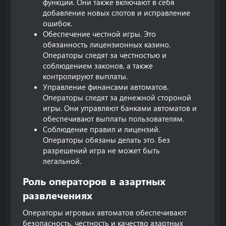
функции. Они также включают в себя
добавление новых слотов и исправление
ошибок.
Обеспечение честной игры. Это
обязанность лицензионных казино.
Операторы следят за честностью и
соблюдением законов, а также
контролируют выплаты.
Управление финансами автоматов.
Операторы следят за денежной стороной
игры. Они управляют банками автоматов и
обеспечивают выплаты пользователям.
Соблюдение правил и лицензий.
Операторы обязаны делать это. Без
разрешений игра не может быть
легальной.
Роль операторов в азартных
развлечениях​
Операторы игровых автоматов обеспечивают
безопасность, честность и качество азартных