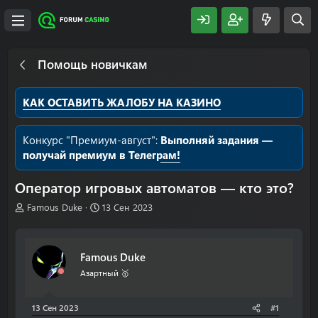
Помощь новичкам
КАК ОСТАВИТЬ ЖАЛОБУ НА КАЗИНО
Конкурс "Премиум-август":
Выполняй задания —
получай премиум в Телеграм!
Оператор игровых автоматов — кто это?
А
Д
Famous Duke
13 Сен 2023
в
а
т
т
о
а
Famous Duke
р
н
т
а
Азартный 🥇
е
ч
м
а
13 Сен 2023
#1
ы
л