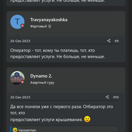
Travyanayakoshka
T
Фартовый 🥉
26 Сен 2023
#9
Оператор - тот, кому ты платишь, тот, кто
предоставляет услуги. Не больше, не меньше.
Dynamo 2.
Азартный гуру
26 Сен 2023
#10
Да все поняли уже с первого раза: Отбиратор это
тот, кто
предоставляет услуги крышевания.
Vassserman
Р