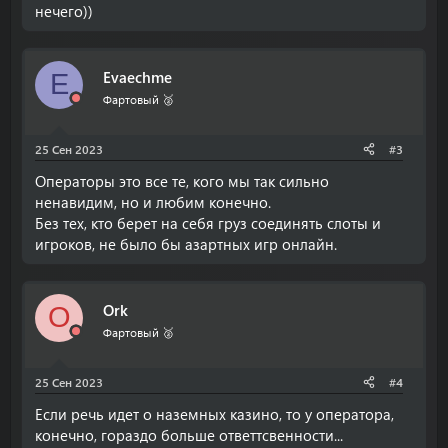
нечего))
Evaechme
E
Фартовый 🥈
25 Сен 2023
#3
Операторы это все те, кого мы так сильно
ненавидим, но и любим конечно.
Без тех, кто берет на себя груз соединять слоты и
игроков, не было бы азартных игр онлайн.
Ork
O
Фартовый 🥈
25 Сен 2023
#4
Если речь идет о наземных казино, то у оператора,
конечно, гораздо больше ответтсвенности...