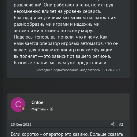
развлечений. Они работают в тени, но их труд
несомненно влияет на уровень сервиса.
Благодаря их усилиям мы можем наслаждаться
разнообразными играми и надежными
автоматами в казино по всему миру.
Надеюсь, теперь вы поняли, что к чему. Как
называется оператор игровых автоматов, что он
делает для продвижения игр и какие функции
выполняет — это зависит от вашего региона.
Базовые знания мы вам уже предоставили!
Последнее редактирование модератором:
15 Сен 2023
Chloe
C
Фартовый 🥉
25 Сен 2023
#2
Если коротко - оператор это казино. Больше сказать