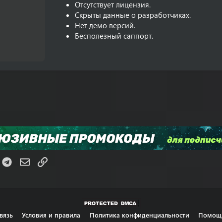
Отсутствует лицензия.
Скрыты данные о разработчиках.
Нет демо версий.
Бесполезный саппорт.
K
Telegram
Электронная почта
Ссылка
вязь
Условия и правила
Политика конфиденциальности
Помощ