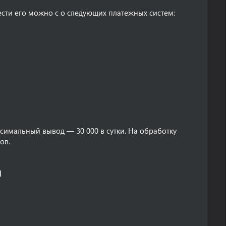
сти его можно с о следующих платежных систем:
имальный вывод — 30 000 в сутки. На обработку
ов.
​