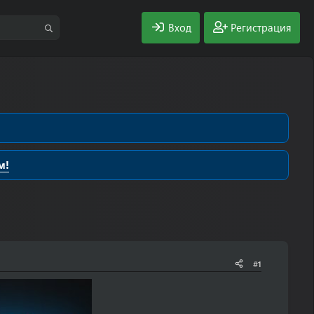
Вход
Регистрация
м!
#1