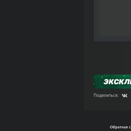
V
Поделиться:
Обратная с