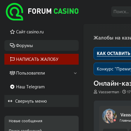
Cайт casino.ru
Жалобы на каз
Форумы
КАК ОСТАВИТЬ
НАПИСАТЬ ЖАЛОБУ
Конкурс "Премиу
Пользователи
Онлайн-каз
Наш Telegram
А
Д
Vassserman
1
в
а
Свернуть меню
т
т
о
а
р
н
Vass
т
а
Главн
Новые сообщения
е
ч
м
а
Поиск сообщений