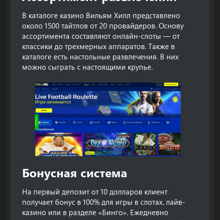
В каталоге казино Вильям Хилл представлено
около 1500 тайтлов от 20 провайдеров. Основу
ассортимента составляют онлайн-слоты — от
классики до трехмерных аппаратов. Также в
каталоге есть настольные развлечения. В них
можно сыграть с настоящими крупье.
Бонусная система​
На первый депозит от 10 долларов клиент
получает бонус в 100% для игры в слотах, лайв-
казино или в разделе «Бинго». Ежедневно