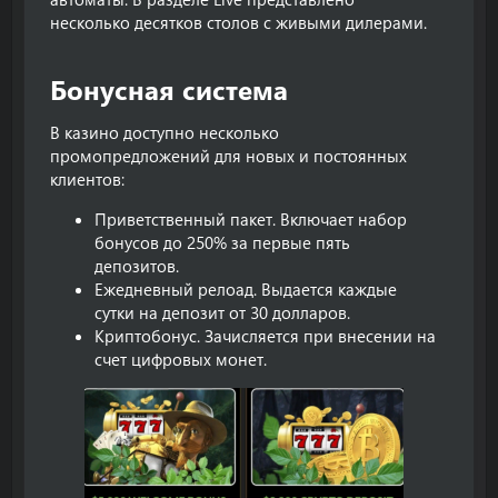
несколько десятков столов с живыми дилерами.
Бонусная система​
В казино доступно несколько
промопредложений для новых и постоянных
клиентов:
Приветственный пакет. Включает набор
бонусов до 250% за первые пять
депозитов.
Ежедневный релоад. Выдается каждые
сутки на депозит от 30 долларов.
Криптобонус. Зачисляется при внесении на
счет цифровых монет.