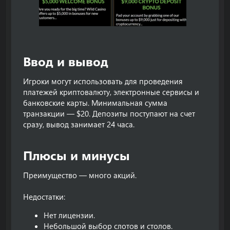
Ввод и вывод​
Игроки могут использовать для проведения
платежей криптовалюту, электронные сервисы и
банковские карты. Минимальная сумма
транзакции — $20. Депозиты поступают на счет
сразу, вывод занимает 24 часа.
Плюсы и минусы​
Преимущество — много акций.
Недостатки:
Нет лицензии.
Небольшой выбор слотов и столов.