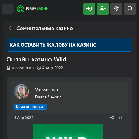
Сомнительные казино
КАК ОСТАВИТЬ ЖАЛОБУ НА КАЗИНО
Онлайн-казино Wild
А
Д
Vassserman
4 Апр 2022
в
а
т
т
о
а
Vassserman
р
н
т
а
Главный админ
е
ч
м
а
Команда форума
ы
л
4 Апр 2022
а
#1