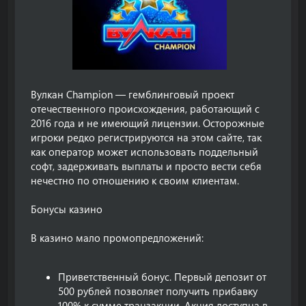
Вулкан Champion — гемблинговый проект
отечественного происхождения, работающий с
2016 года и не имеющий лицензии. Осторожные
игроки редко регистрируются на этом сайте, так
как оператор может использовать поддельный
софт, задерживать выплаты и просто вести себя
нечестно по отношению к своим клиентам.
Бонусы казино
В казино мало промопредложений:
Приветственный бонус. Первый депозит от
500 рублей позволяет получить прибавку
100% к сумме транзакции. Акция доступна в