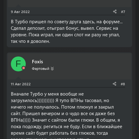
9 Авг 2022
#7
В Турбо пришел по совету друга здесь, на форуме...
Сделал депозит, отыграл бонус, вывел. Сервис на
уровне. Пока играл, ни один слот ни разу не упал,
так что я доволен.
Foxis
F
Фартовый 🥇
11 Авг 2022
#8
Вначале Турбо у меня вообще не
загрузилось))))))))))) Я тупо ВПНы тасовал, но
ничего не получалось. Потом плюнул и закрыл
сайт. Пришел вечером и о чудо все ок даже без
ВПНа))))) Значит с сайтом были глюки. В общем, я
пока подожду, региться не буду. Если в ближайшее
время сайт будет работать без глюков, тогда