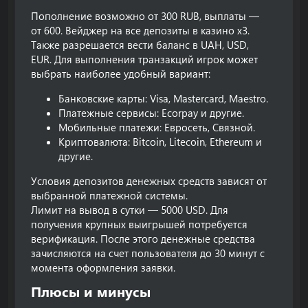
Пополнение возможно от 300 RUB, выплаты —
от 600. Вейджер на все депозиты в казино х3.
Также разрешается вести баланс в UAH, USD,
EUR. Для выполнения транзакций игрок может
выбрать наиболее удобный вариант:
Банковские карты: Visa, Mastercard, Maestro.
Платежные сервисы: Ecorpay и другие.
Мобильные платежи: Евросеть, Связной.
Криптовалюта: Bitcoin, Litecoin, Ethereum и
другие.
Условия депозитов денежных средств зависят от
выбранной платежной системы.
Лимит на вывод в сутки — 5000 USD. Для
получения крупных выигрышей потребуется
верификация. После этого денежные средства
зачисляются на счет пользователя до 30 минут с
момента оформления заявки.
Плюсы и минусы​