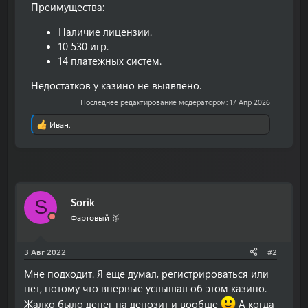
Преимущества:
Наличие лицензии.
10 530 игр.
14 платежных систем.
Недостатков у казино не выявлено.
Последнее редактирование модератором:
17 Апр 2026
Иван.
Р
е
а
к
ц
и
и
Sorik
S
:
Фартовый 🥈
3 Авг 2022
#2
Мне подходит. Я еще думал, регистрироваться или
нет, потому что впервые услышал об этом казино.
Жалко было денег на депозит и вообще
А когда