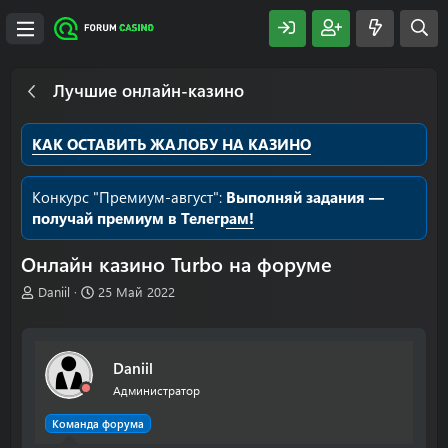
Лучшие онлайн-казино
КАК ОСТАВИТЬ ЖАЛОБУ НА КАЗИНО
Конкурс "Премиум-август":
Выполняй задания —
получай премиум в Телеграм!
Онлайн казино Turbo на форуме
А
Д
Daniil
25 Май 2022
в
а
т
т
о
а
р
н
Daniil
т
а
Администратор
е
ч
м
а
Команда форума
ы
л