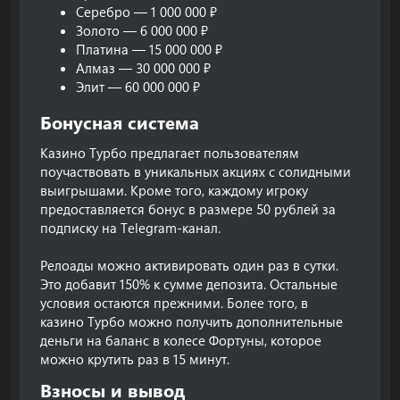
Серебро — 1 000 000 ₽
Золото — 6 000 000 ₽
Платина — 15 000 000 ₽
Алмаз — 30 000 000 ₽
Элит — 60 000 000 ₽
Бонусная система​
Казино Турбо предлагает пользователям
поучаствовать в уникальных акциях с солидными
выигрышами. Кроме того, каждому игроку
предоставляется бонус в размере 50 рублей за
подписку на Telegram-канал.
Релоады можно активировать один раз в сутки.
Это добавит 150% к сумме депозита. Остальные
условия остаются прежними. Более того, в
казино Турбо можно получить дополнительные
деньги на баланс в колесе Фортуны, которое
можно крутить раз в 15 минут.
Взносы и вывод​