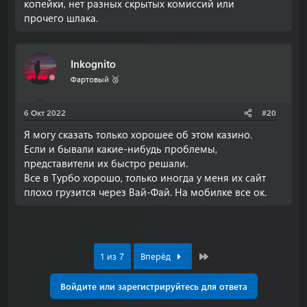
копейки, нет разных скрытых комиссий или
прочего шлака.
Inkognito
Фартовый 🥉
6 Окт 2022
#20
Я могу сказать только хорошее об этом казино.
Если и бывали какие-нибудь проблемы,
представители их быстро решали.
Все в Турбо хорошо, только иногда у меня их сайт
плохо грузится через Вай-Фай. На мобилке все ок.
Last
1 из 7
Вперёд
Войдите или зарегистрируйтесь для ответа