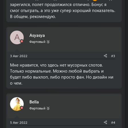
зарегился, полет продолжился отлично. Бонус я
смог отыграть, а это уже супер хороший показатель.
В общем, рекомендую.
Asyasya
A
Фартовый 🥉
3 Авг 2022
#3
Мне нравится, что здесь нет мусорных слотов.
Только нормальные. Можно любой выбрать и
будет либо выхлоп, либо просто фан. Но дизайн ни
о чем.
Bella
Фартовый 🥉
5 Авг 2022
#4