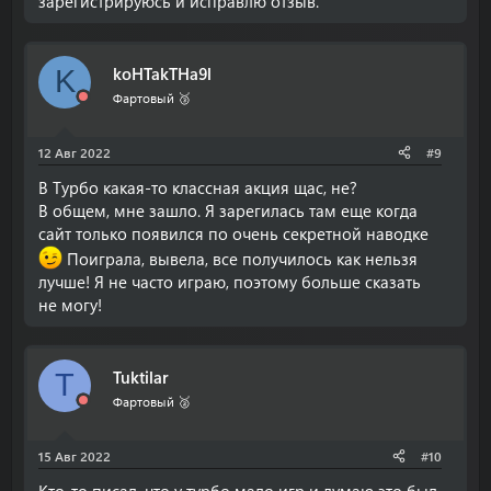
зарегистрируюсь и исправлю отзыв.
koHTakTHa9l
K
Фартовый 🥉
12 Авг 2022
#9
В Турбо какая-то классная акция щас, не?
В общем, мне зашло. Я зарегилась там еще когда
сайт только появился по очень секретной наводке
Поиграла, вывела, все получилось как нельзя
лучше! Я не часто играю, поэтому больше сказать
не могу!
Tuktilar
T
Фартовый 🥈
15 Авг 2022
#10
Кто-то писал, что у турбо мало игр и думаю это был