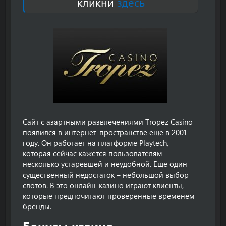
кликни
здесь
Сайт с азартными развлечениями Tropez Casino
появился в интернет-пространстве еще в 2001
году. Он работает на платформе Playtech,
которая сейчас кажется пользователям
несколько устаревшей и неудобной. Еще один
существенный недостаток – небольшой выбор
слотов. В это онлайн-казино играют клиенты,
которые предпочитают проверенные временем
бренды.
Бонусы казино​