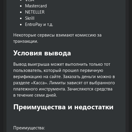
Mastercard
NETELLER
Skrill
EntroPay и т.д.
Некоторые сервисы взимают комиссию за
транзакции.
Условия вывода​
Вывод выигрыша может выполнить только тот
пользователь, который прошел первичную
верификацию на сайте. Заказать деньги можно в
разделе «Касса». Лимиты зависят от выбранного
платежного инструмента. Зачисляются средства
в течение семи дней.
Преимущества и недостатки​
Преимущества: