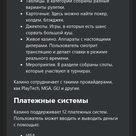
Таблицы. В категории собраны разные
варианты рулетки.
Карточные. Здесь можно найти покер,
холдем, блэкджек.
Джекпоты. Игры, в которых есть шанс
сорвать большой куш.
Живое казино. Аппараты с настоящими
дилерами. Пользователь смотрит
трансляцию и делает ставки в режиме
реального времени.
Мероприятия. В разделе собраны слоты,
которые участвуют в турнирах.
Казино сотрудничает с такими провайдерами,
как PlayTech, MGA, GLI и другие.
Платежные системы​
Казино поддерживает 12 платежных систем.
Пользователь может вводить и выводить деньги
с помощью:
VISA