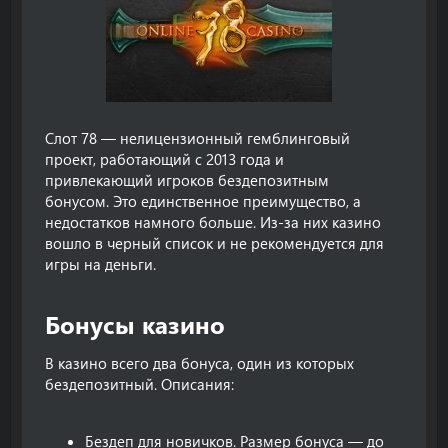
Слот 78 — нелицензионный гемблинговый
проект, работающий с 2013 года и
привлекающий игроков бездепозитным
бонусом. Это единственное преимущество, а
недостатков намного больше. Из-за них казино
вошло в черный список и не рекомендуется для
игры на деньги.
Бонусы казино​
В казино всего два бонуса, один из которых
бездепозитный. Описания:
Бездеп для новичков. Размер бонуса — до