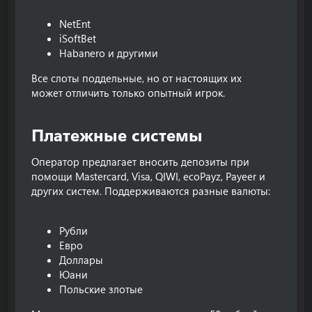
NetEnt
iSoftBet
Habanero и другими
Все слоты поддельные, но от настоящих их
может отличить только опытный игрок.
Платежные системы​
Оператор предлагает вносить депозиты при
помощи Mastercard, Visa, QIWI, ecoPayz, Payeer и
других систем. Поддерживаются разные валюты:
Рубли
Евро
Доллары
Юани
Польские злотые