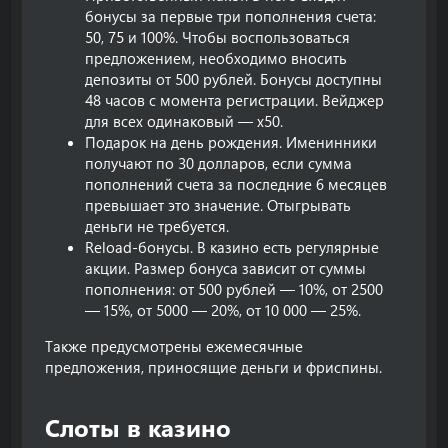
бонусы за первые три пополнения счета:
50, 75 и 100%. Чтобы воспользоваться
предложением, необходимо вносить
депозиты от 500 рублей. Бонусы доступны
48 часов с момента регистрации. Вейджер
для всех одинаковый — х50.
Подарок на день рождения. Именинники
получают по 30 долларов, если сумма
пополнений счета за последние 6 месяцев
превышает это значение. Отыгрывать
деньги не требуется.
Reload-бонусы. В казино есть регулярные
акции. Размер бонуса зависит от суммы
пополнения: от 500 рублей — 10%, от 2500
— 15%, от 5000 — 20%, от 10 000 — 25%.
Также предусмотрены ежемесячные
предложения, приносящие деньги и фриспины.
Слоты в казино​