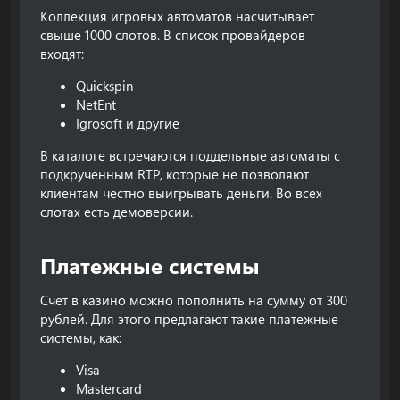
Коллекция игровых автоматов насчитывает
свыше 1000 слотов. В список провайдеров
входят:
Quickspin
NetEnt
Igrosoft и другие
В каталоге встречаются поддельные автоматы с
подкрученным RTP, которые не позволяют
клиентам честно выигрывать деньги. Во всех
слотах есть демоверсии.
Платежные системы​
Счет в казино можно пополнить на сумму от 300
рублей. Для этого предлагают такие платежные
системы, как:
Visa
Mastercard