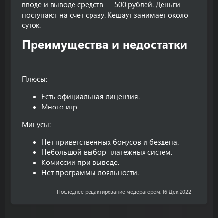
вводе и выводе средств — 500 рублей. Деньги
поступают на счет сразу. Кешаут занимает около
суток.
Преимущества и недостатки​
Плюсы:
Есть официальная лицензия.
Много игр.
Минусы:
Нет приветственных бонусов и бездепа.
Небольшой выбор платежных систем.
Комиссии при выводе.
Нет программы лояльности.
Последнее редактирование модератором:
16 Дек 2022