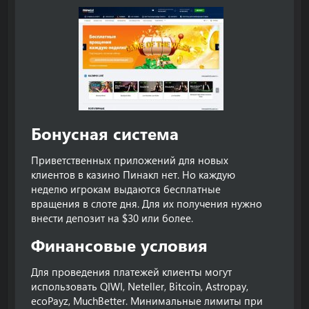
Бонусная система​
Приветственных приложений для новых
клиентов в казино Пинакл нет. Но каждую
неделю игрокам выдаются бесплатные
вращения в слоте дня. Для их получения нужно
внести депозит на $30 или более.
Финансовые условия​
Для проведения платежей клиенты могут
использовать QIWI, Neteller, Bitcoin, Astropay,
ecoPayz, MuchBetter. Минимальные лимиты при