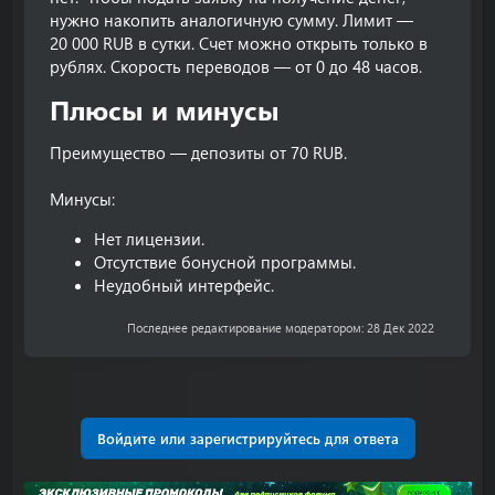
нужно накопить аналогичную сумму. Лимит —
20 000 RUB в сутки. Счет можно открыть только в
рублях. Скорость переводов — от 0 до 48 часов.
Плюсы и минусы​
Преимущество — депозиты от 70 RUB.
Минусы:
Нет лицензии.
Отсутствие бонусной программы.
Неудобный интерфейс.
Последнее редактирование модератором:
28 Дек 2022
Войдите или зарегистрируйтесь для ответа