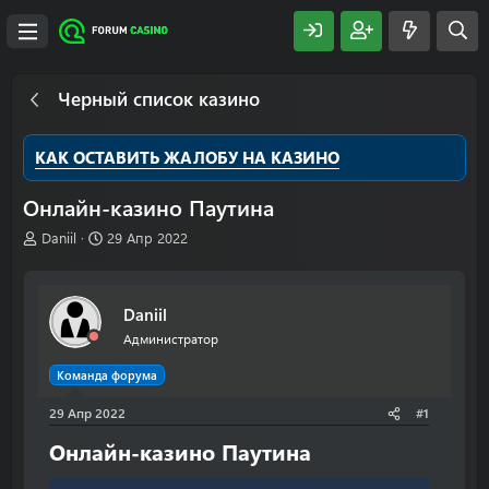
Черный список казино
КАК ОСТАВИТЬ ЖАЛОБУ НА КАЗИНО
Онлайн-казино Паутина
А
Д
Daniil
29 Апр 2022
в
а
т
т
о
а
Daniil
р
н
т
а
Администратор
е
ч
м
а
Команда форума
ы
л
29 Апр 2022
а
#1
Онлайн-казино Паутина​