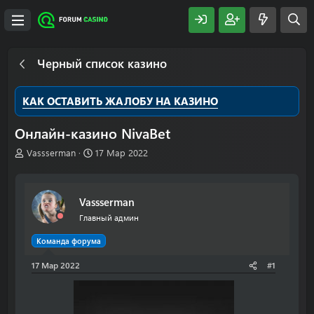
Черный список казино
КАК ОСТАВИТЬ ЖАЛОБУ НА КАЗИНО
Онлайн-казино NivaBet
А
Д
Vassserman
17 Мар 2022
в
а
т
т
о
а
Vassserman
р
н
т
а
Главный админ
е
ч
м
а
Команда форума
ы
л
17 Мар 2022
а
#1