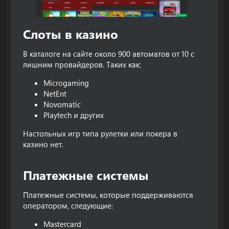
Слоты в казино​
В каталоге на сайте около 900 автоматов от 10 с
лишним провайдеров. Таких как:
Microgaming
NetEnt
Novomatic
Playtech и других
Настольных игр типа рулетки или покера в
казино нет.
Платежные системы​
Платежные системы, которые поддерживаются
оператором, следующие:
Mastercard