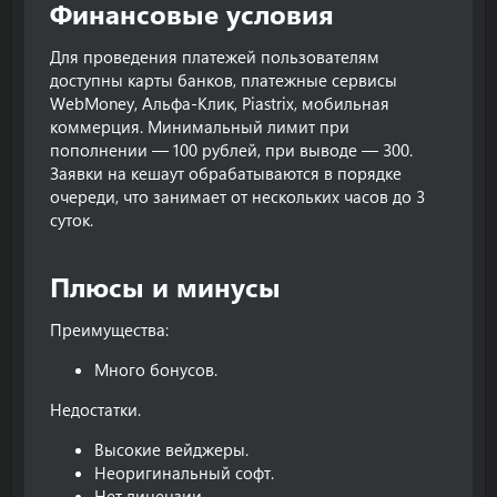
Финансовые условия​
Для проведения платежей пользователям
доступны карты банков, платежные сервисы
WebMoney, Альфа-Клик, Piastrix, мобильная
коммерция. Минимальный лимит при
пополнении — 100 рублей, при выводе — 300.
Заявки на кешаут обрабатываются в порядке
очереди, что занимает от нескольких часов до 3
суток.
Плюсы и минусы​
Преимущества:
Много бонусов.
Недостатки.
Высокие вейджеры.
Неоригинальный софт.
Нет лицензии.