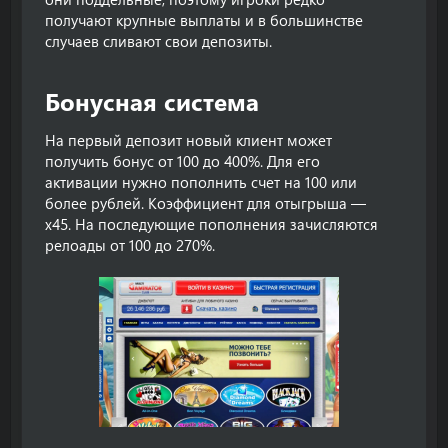
получают крупные выплаты и в большинстве
случаев сливают свои депозиты.
Бонусная система​
На первый депозит новый клиент может
получить бонус от 100 до 400%. Для его
активации нужно пополнить счет на 100 или
более рублей. Коэффициент для отыгрыша —
х45. На последующие пополнения зачисляются
релоады от 100 до 270%.