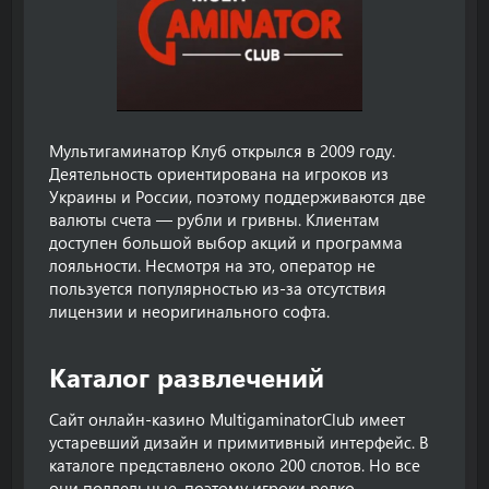
Мультигаминатор Клуб открылся в 2009 году.
Деятельность ориентирована на игроков из
Украины и России, поэтому поддерживаются две
валюты счета — рубли и гривны. Клиентам
доступен большой выбор акций и программа
лояльности. Несмотря на это, оператор не
пользуется популярностью из-за отсутствия
лицензии и неоригинального софта.
Каталог развлечений​
Сайт онлайн-казино MultigaminatorClub имеет
устаревший дизайн и примитивный интерфейс. В
каталоге представлено около 200 слотов. Но все
они поддельные, поэтому игроки редко