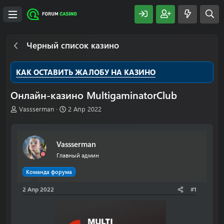
Черный список казино
КАК ОСТАВИТЬ ЖАЛОБУ НА КАЗИНО
Онлайн-казино MultigaminatorClub
А
Д
Vassserman
2 Апр 2022
в
а
т
т
о
а
Vassserman
р
н
т
а
Главный админ
е
ч
м
а
Команда форума
ы
л
2 Апр 2022
а
#1