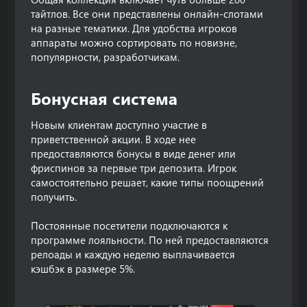
тайтлов. Все они представлены онлайн-слотами
на разные тематики. Для удобства игроков
аппараты можно сортировать по новизне,
популярности, разработчикам.
Бонусная система​
Новым клиентам доступно участие в
приветственной акции. В ходе нее
предоставляются бонусы в виде денег или
фриспинов за первые три депозита. Игрок
самостоятельно решает, какие типы поощрений
получить.
Постоянные посетители подключаются к
программе лояльности. По ней предоставляются
релоады и каждую неделю выплачивается
кэшбэк в размере 5%.