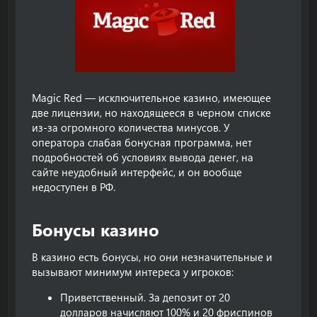
Magic Red — исключительное казино, имеющее
две лицензии, но находящееся в черном списке
из-за огромного количества минусов. У
оператора слабая бонусная программа, нет
подробностей об условиях вывода денег, на
сайте неудобный интерфейс, и он вообще
недоступен в РФ.
Бонусы казино​
В казино есть бонусы, но они незначительные и
вызывают минимум интереса у игроков:
Приветственный. За депозит от 20
долларов начисляют 100% и 20 фриспинов