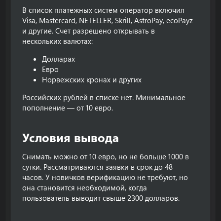
В список платежных систем оператор включил
Visa, Mastercard, NETELLER, Skrill, AstroPay, ecoPayz
и другие. Счет разрешено открывать в
нескольких валютах:
Долларах
Евро
Норвежских кронах и других
Российских рублей в списке нет. Минимальное
пополнение — от 10 евро.
Условия вывода​
Снимать можно от 10 евро, но не больше 1000 в
сутки. Рассматриваются заявки в срок до 48
часов. У новичков верификацию не требуют, но
она становится необходимой, когда
пользователь выводит свыше 2300 долларов.