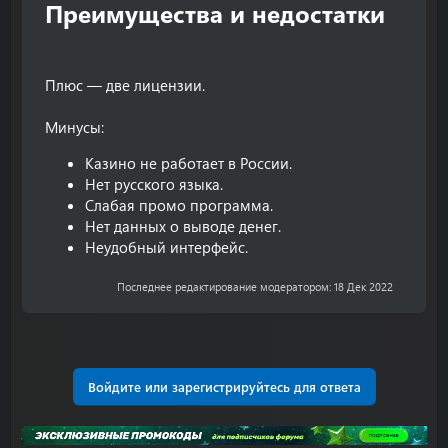
Преимущества и недостатки​
Плюс — две лицензии.
Минусы:
Казино не работает в России.
Нет русского языка.
Слабая промо программа.
Нет данных о выводе денег.
Неудобный интерфейс.
Последнее редактирование модератором:
18 Дек 2022
Войдите или зарегистрируйтесь для ответа