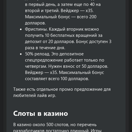
в первый день, а затем еще по 40 на
второй и третий. Вейджер — х35.
Максимальный бонус — всего 200
долларов.
Фриспины. Каждый вторник можно
получить 10 бесплатных вращений за
депозит от 20 долларов. Бонус доступен 3
раза в течение дня.
50% релоад. Это депозитное
спецпредложение работает только по
четвергам. Нужен взнос от 50 долларов.
Вейджер — х35. Максимальный бонус
составляет всего 100 долларов.
Также есть отдельное промо предложение для
любителей лайв игр.
Слоты в казино​
В казино около 500 слотов, но перечень
разработчиков достаточно длинный. Игры