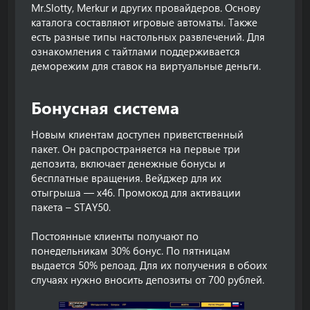
Mr.Slotty, Merkur и других провайдеров. Основу
каталога составляют игровые автоматы. Также
есть разные типы настольных развлечений. Для
ознакомления с тайтлами поддерживается
деморежим для ставок на виртуальные деньги.
Бонусная система​
Новым клиентам доступен приветственный
пакет. Он распространяется на первые три
депозита, включает денежные бонусы и
бесплатные вращения. Вейджер для их
отыгрыша — х46. Промокод для активации
пакета – STAY50.
Постоянные клиенты получают по
понедельникам 30% бонус. По пятницам
выдается 50% релоад. Для их получения в обоих
случаях нужно вносить депозиты от 700 рублей.