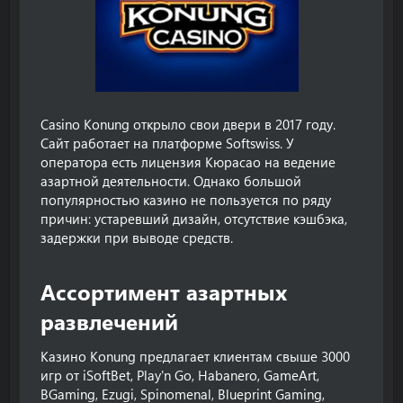
Casino Konung открыло свои двери в 2017 году.
Сайт работает на платформе Softswiss. У
оператора есть лицензия Кюрасао на ведение
азартной деятельности. Однако большой
популярностью казино не пользуется по ряду
причин: устаревший дизайн, отсутствие кэшбэка,
задержки при выводе средств.
Ассортимент азартных
развлечений​
Казино Konung предлагает клиентам свыше 3000
игр от iSoftBet, Play'n Go, Habanero, GameArt,
BGaming, Ezugi, Spinomenal, Blueprint Gaming,