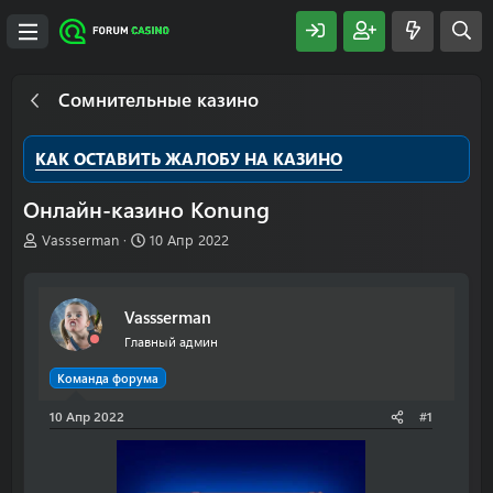
Сомнительные казино
КАК ОСТАВИТЬ ЖАЛОБУ НА КАЗИНО
Онлайн-казино Konung
А
Д
Vassserman
10 Апр 2022
в
а
т
т
о
а
Vassserman
р
н
т
а
Главный админ
е
ч
м
а
Команда форума
ы
л
10 Апр 2022
а
#1