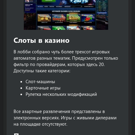
Слоты в казино​
В лобби собрано чуть более трехсот игровых
автоматов разных тематик. Предусмотрен только
фильтр по провайдерам, которых здесь 20.
Доступны такие категории:
Слот-машины
Карточные игры
Рулетка нескольких модификаций
Все азартные развлечения представлены в
электронных версиях. Игры с живыми дилерами
на площадке отсутствуют.