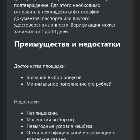
подтверждение. Для этого необходимо
отправить в техподдержку фотографии
документов: паспорта или другого
удостоверения личности. Верификация может
занимать от 1 до 14 дней.
Преимущества и недостатки​
Достоинства площадки:
Большой выбор бонусов.
Минимальное пополнение сто рублей.
Недостатки:
Нет лицензии.
Маленький выбор игр.
Невыгодные условия кешбэка.
Отсутствие официальной информации о
владельце казино.