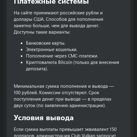
Платежные системы​
На сайте принимают российские рубли и
доллары США. Способов для пополнения
заметно больше, чем для вывода денег.
Доступны такие варианты:
Банковские карты.
Электронные кошельки.
Пополнение через СМС-платежи.
Криптовалюта Bitcoin (только для внесения
депозита).
Минимальная сумма пополнения и вывода —
100 рублей. Комиссии отсутствуют. Срок
поступления денег при выводе — в пределах
двух суток (по заявлению администрации).
Условия вывода​
Если сумма выплаты превышает эквивалент 150
долларов, администрация Club Vulkan запросит