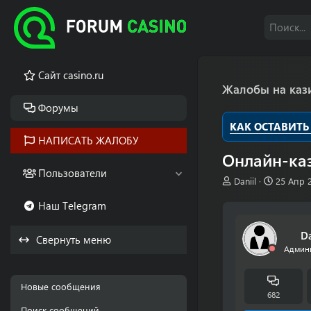
Cайт casino.ru
Жалобы на каз
Форумы
КАК ОСТАВИТЬ
НАПИСАТЬ ЖАЛОБУ
Онлайн-ка
Пользователи
А
Д
Daniil
25 Апр 
в
а
Наш Telegram
т
т
о
а
р
н
Da
Свернуть меню
т
а
Админ
е
ч
м
а
ы
л
Новые сообщения
а
682
Поиск сообщений