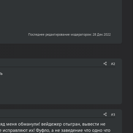
Последнее редактирование модератором:
28 Дек 2022
#2
ть
#3
ряд меня обманули! вейдежер отыгран, вывести не
исправляют их! Фуфло, а не заведение что одно что