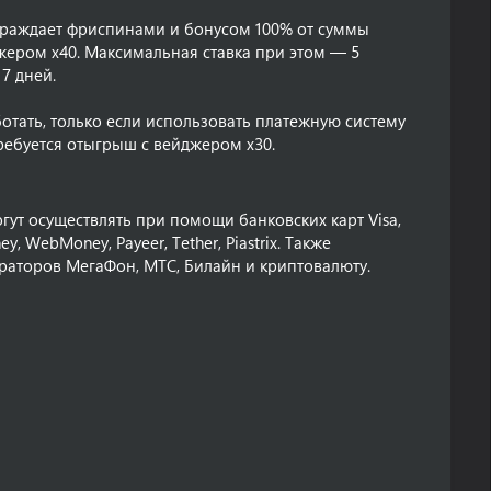
аграждает фриспинами и бонусом 100% от суммы
жером х40. Максимальная ставка при этом — 5
7 дней.
отать, только если использовать платежную систему
Требуется отыгрыш с вейджером х30.
ут осуществлять при помощи банковских карт Visa,
 WebMoney, Payeer, Tether, Piastrix. Также
раторов МегаФон, МТС, Билайн и криптовалюту.