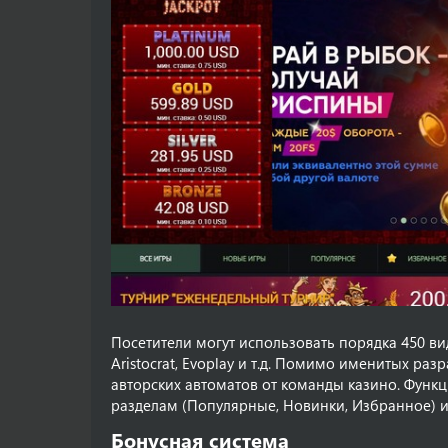
Посетители могут использовать порядка 450 вид
Aristocrat, Evoplay и т.д. Помимо именитых раз
авторских автоматов от команды казино. Функц
разделам (Популярные, Новинки, Избранное) 
Бонусная система​