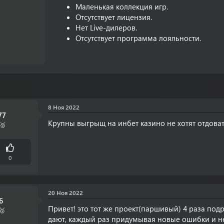
Маленькая коллекция игр.
Отсутствует лицензия.
Нет Live-дилеров.
Отсутствует программа лояльности.
8 Ноя 2022
77
Крупны выгрыщ на инбет казино не хотят отдова
🥈
0
20 Ноя 2022
6
Привет! это тот же проект(паршивый) 4 раза под
🥇
дают, каждый раз придумывая новые ошибки и не 