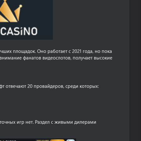
чших площадок. Оно работает с 2021 года, но пока
 внимание фанатов видеослотов, получает высокие
фт отвечают 20 провайдеров, среди которых:
точных игр нет. Раздел с живыми дилерами