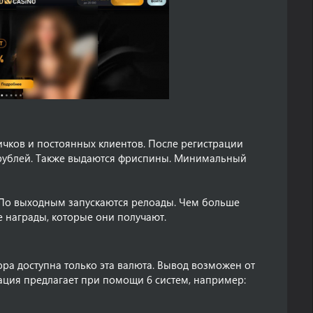
ичков и постоянных клиентов. После регистрации
0 рублей. Также выдаются фриспины. Минимальный
. По выходным запускаются релоады. Чем больше
е награды, которые они получают.
ра доступна только эта валюта. Вывод возможен от
ация предлагает при помощи 6 систем, например: