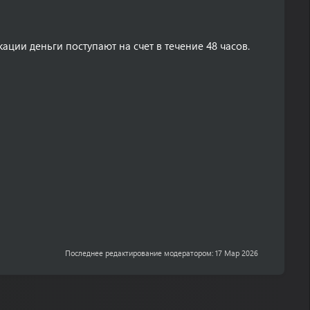
ации деньги поступают на счет в течение 48 часов.
Последнее редактирование модератором:
17 Мар 2026