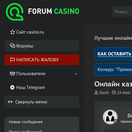
Cайт casino.ru
Лучшие онлайн
Форумы
КАК ОСТАВИТЬ
НАПИСАТЬ ЖАЛОБУ
Конкурс "Премиу
Пользователи
Онлайн ка
Наш Telegram
А
Д
Daniil
23 Май 
в
а
Свернуть меню
т
т
о
а
р
н
Da
т
а
Админ
Новые сообщения
е
ч
м
а
Поиск сообщений