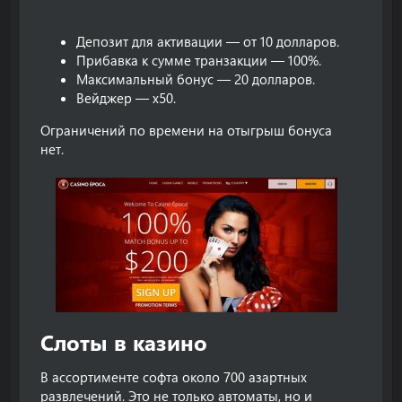
Депозит для активации — от 10 долларов.
Прибавка к сумме транзакции — 100%.
Максимальный бонус — 20 долларов.
Вейджер — х50.
Ограничений по времени на отыгрыш бонуса
нет.
Слоты в казино​
В ассортименте софта около 700 азартных
развлечений. Это не только автоматы, но и