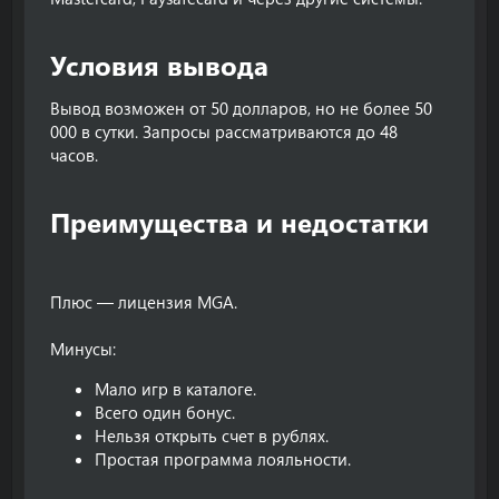
Условия вывода​
Вывод возможен от 50 долларов, но не более 50
000 в сутки. Запросы рассматриваются до 48
часов.
Преимущества и недостатки​
Плюс — лицензия MGA.
Минусы:
Мало игр в каталоге.
Всего один бонус.
Нельзя открыть счет в рублях.
Простая программа лояльности.