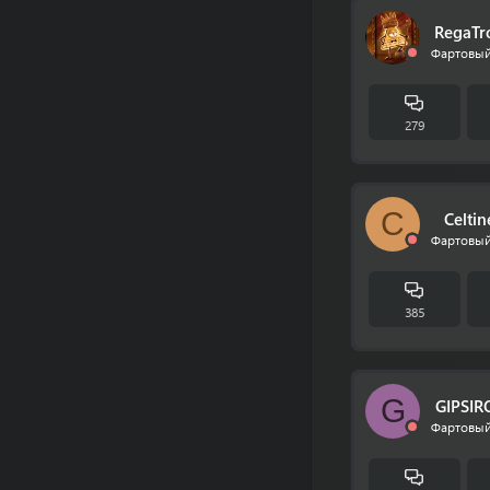
RegaTr
Фартовый
279
C
Celtin
Фартовый
385
G
GIPSIR
Фартовый