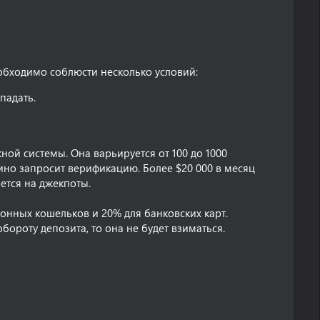
обходимо соблюсти несколько условий:
падать.
ой системы. Она варьируется от 100 до 1000
зино запросит верификацию. Более $20 000 в месяц
ется на джекпоты.
ронных кошельков и 20% для банковских карт.
бороту депозита, то она не будет взиматься.