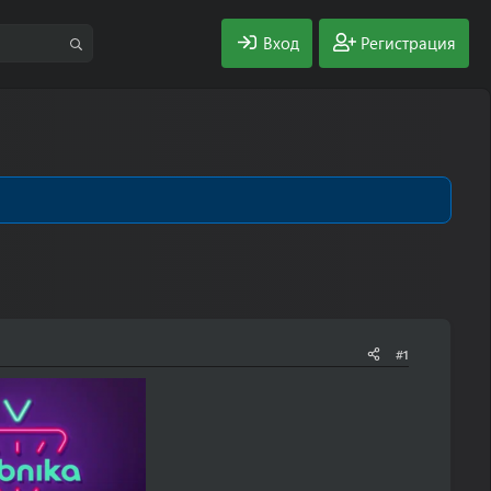
Вход
Регистрация
#1