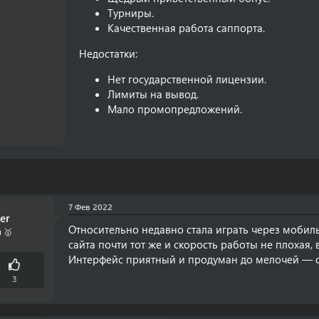
Турниры.
Качественная работа саппорта.
Недостатки:
Нет государственной лицензии.
Лимиты на вывод.
Мало промопредложений.
7 Фев 2022
er
Относительно недавно стала играть через мобил
 🥇
сайта почти тот же и скорость работы не плохая,
Интерфейс приятный и продуман до мелочей — ср
3