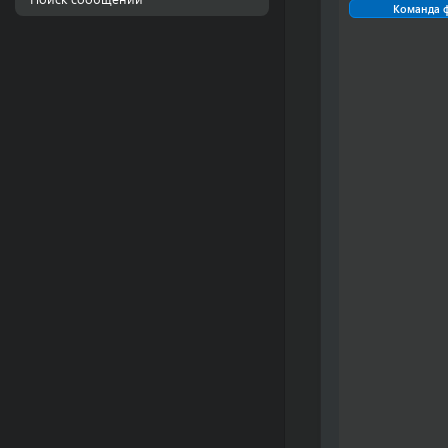
Команда 