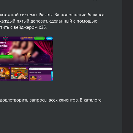
атежной системы Piastrix. За пополнение баланса
а каждый пятый депозит, сделанный с помощью
утить с вейджером х35.
овлетворить запросы всех клиентов. В каталоге