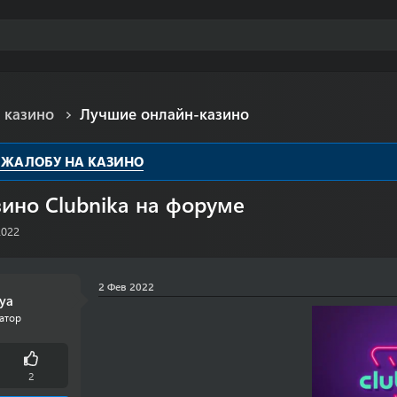
 казино
Лучшие онлайн-казино
 ЖАЛОБУ НА КАЗИНО
ино Clubnika на форуме
2022
2 Фев 2022
ya
атор
2