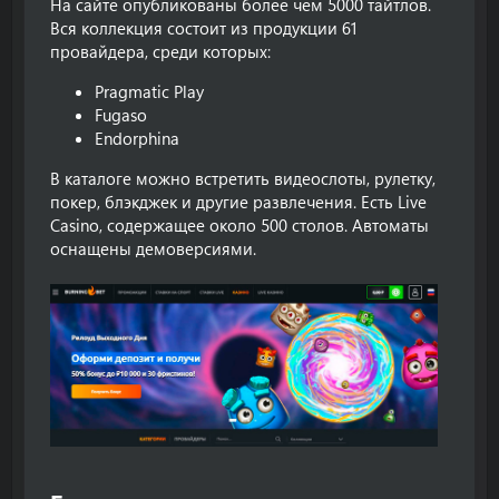
На сайте опубликованы более чем 5000 тайтлов.
Вся коллекция состоит из продукции 61
провайдера, среди которых:
Pragmatic Play
Fugaso
Endorphina
В каталоге можно встретить видеослоты, рулетку,
покер, блэкджек и другие развлечения. Есть Live
Casino, содержащее около 500 столов. Автоматы
оснащены демоверсиями.