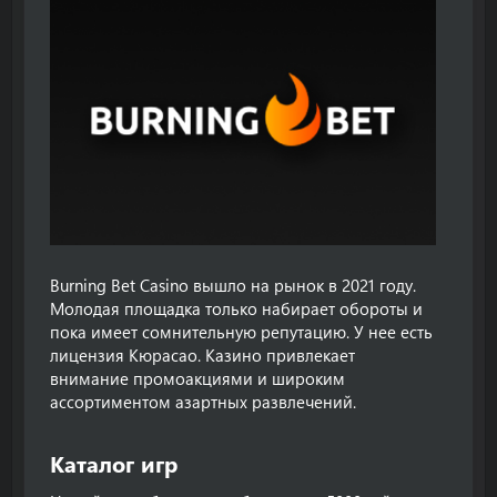
Burning Bet Casino вышло на рынок в 2021 году.
Молодая площадка только набирает обороты и
пока имеет сомнительную репутацию. У нее есть
лицензия Кюрасао. Казино привлекает
внимание промоакциями и широким
ассортиментом азартных развлечений.
Каталог игр​