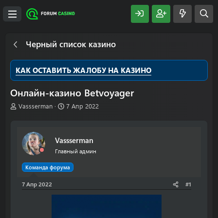
Черный список казино
КАК ОСТАВИТЬ ЖАЛОБУ НА КАЗИНО
Онлайн-казино Betvoyager
А
Д
Vassserman
7 Апр 2022
в
а
т
т
о
а
Vassserman
р
н
т
а
Главный админ
е
ч
м
а
Команда форума
ы
л
7 Апр 2022
а
#1