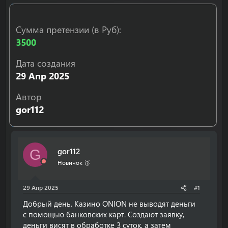
т
т
о
а
р
н
Сумма претензии (в Руб)
т
а
3500
е
ч
м
а
ы
л
Дата создания
а
29 Апр 2025
Автор
gor112
gor112
G
Новичок 🥇
29 Апр 2025
#1
Добрый день. Казино ONION не выводят деньги
с помощью банковских карт. Создают заявку,
деньги висят в обработке 3 суток, а затем