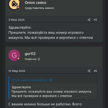
Onion casino
представитель казино
3 Июн 2025
#5
Здравствуйте.
Пришлите, пожалуйста ваш номер игрового
аккаунта. Мы всё проверим и вернёмся с ответом
gor112
G
Новичок 🥇
15 Мар 2026
#6
Onion casino написал(а):
Здравствуйте.
Пришлите, пожалуйста ваш номер игрового аккаунта.
Мы всё проверим и вернёмся с ответом
С вашим казино больше не работаю. Всего