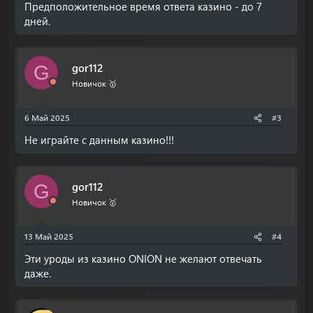
Предположительное время ответа казино - до 7
дней.
gor112
G
Новичок 🥇
6 Май 2025
#3
Не играйте с данным казино!!!
gor112
G
Новичок 🥇
13 Май 2025
#4
Эти уроды из казино ONION не желают отвечать
даже.