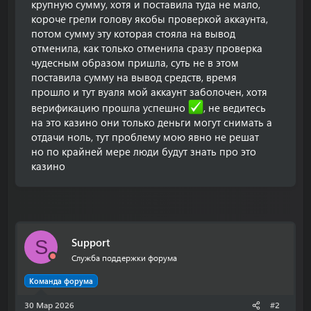
крупную сумму, хотя и поставила туда не мало,
короче грели голову якобы проверкой аккаунта,
потом сумму эту которая стояла на вывод
отменила, как только отменила сразу проверка
чудесным образом пришла, суть не в этом
поставила сумму на вывод средств, время
прошло и тут вуаля мой аккаунт заболочен, хотя
верификацию прошла успешно
, не ведитесь
на это казино они только деньги могут снимать а
отдачи ноль, тут проблему мою явно не решат
но по крайней мере люди будут знать про это
казино
Support
S
Служба поддержки форума
Команда форума
30 Мар 2026
#2