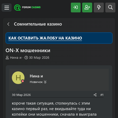
Сомнительные казино
КАК ОСТАВИТЬ ЖАЛОБУ НА КАЗИНО
ОN-X мошенники
А
Д
Нина и
30 Мар 2026
в
а
т
т
о
а
Нина и
Н
р
н
т
а
Новичок 🥉
е
ч
м
а
30 Мар 2026
#1
ы
л
а
короче такая ситуация, столкнулась с этим
казино первый раз, не вкидывайте туда ни
копейки они мошенники, сначала я выиграла