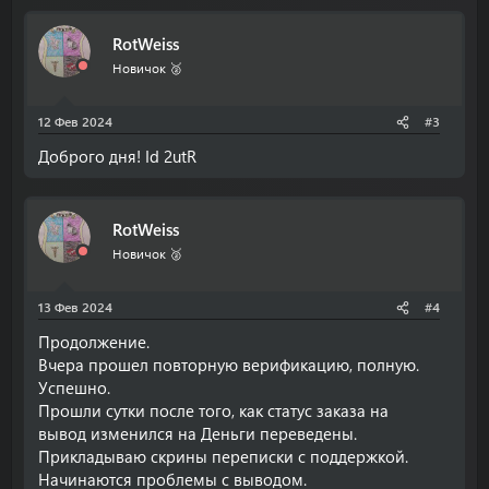
а
к
RotWeiss
ц
и
Новичок 🥈
и
:
12 Фев 2024
#3
Доброго дня! Id 2utR
RotWeiss
Новичок 🥈
13 Фев 2024
#4
Продолжение.
Вчера прошел повторную верификацию, полную.
Успешно.
Прошли сутки после того, как статус заказа на
вывод изменился на Деньги переведены.
Прикладываю скрины переписки с поддержкой.
Начинаются проблемы с выводом.