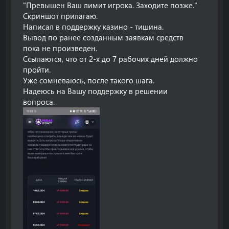
"Превышен Ваш лимит игрока. Заходите позже."
Скриншот прилагаю.
Написал в поддержку казино - тишина.
Вывод по ранее созданным заявкам средств
пока не произведен.
Ссылаются, что от 2-х до 7 рабочих дней должно
пройти.
Уже сомневаюсь, после такого шага.
Надеюсь на Вашу поддержку в решении
вопроса.