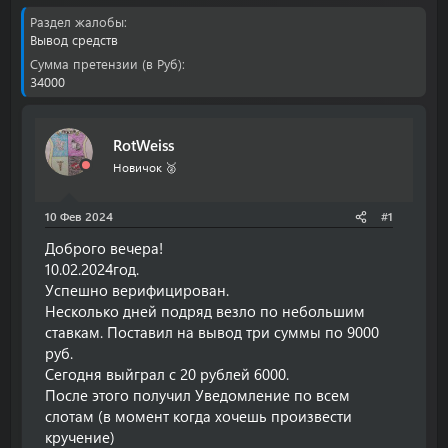
т
т
Раздел жалобы
о
а
Вывод средств
р
н
Сумма претензии (в Руб)
т
а
34000
е
ч
м
а
ы
л
а
RotWeiss
Новичок 🥈
10 Фев 2024
#1
Доброго вечера!
10.02.2024год.
Успешно верифицирован.
Несколько дней подряд везло по небольшим
ставкам. Поставил на вывод три суммы по 9000
руб.
Сегодня выйграл с 20 рублей 6000.
После этого получил Уведомление по всем
слотам (в момент когда хочешь произвести
кручение)