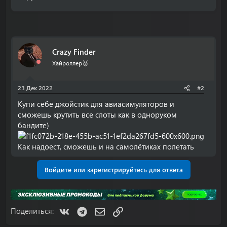
Crazy Finder
Хайроллер🥈
23 Дек 2022
#2
Купи себе джойстик для авиасимуляторов и
сможешь крутить все слоты как в одноруком
бандите)
Как надоест, сможешь и на самолётиках полетать
Войдите или зарегистрируйтесь для ответа
VK
Telegram
Электронная почта
Ссылка
Поделиться: