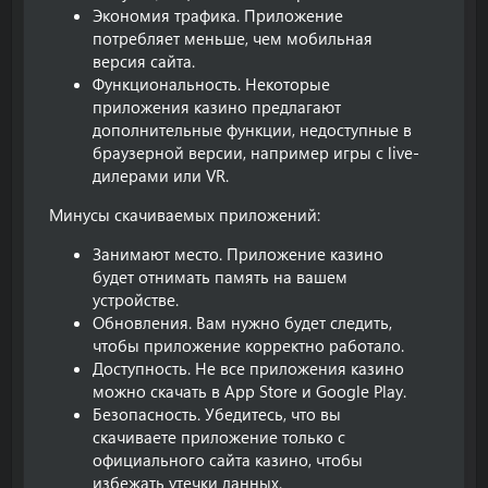
Экономия трафика. Приложение
потребляет меньше, чем мобильная
версия сайта.
Функциональность. Некоторые
приложения казино предлагают
дополнительные функции, недоступные в
браузерной версии, например игры с live-
дилерами или VR.
Минусы скачиваемых приложений:
Занимают место. Приложение казино
будет отнимать память на вашем
устройстве.
Обновления. Вам нужно будет следить,
чтобы приложение корректно работало.
Доступность. Не все приложения казино
можно скачать в App Store и Google Play.
Безопасность. Убедитесь, что вы
скачиваете приложение только с
официального сайта казино, чтобы
избежать утечки данных.