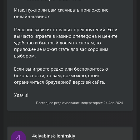
Итак, нужно ли вам скачивать приложение
онлайн-казино?
Решение зависит от ваших предпочтений. Если
вы часто играете в казино с телефона и цените
удобство и быстрый доступ к слотам, то
приложение может стать для вас хорошим
выбором.
Если вы играете редко или беспокоитесь о
безопасности, то вам, возможно, стоит
ограничиться браузерной версией сайта.
Удачи!
Последнее редактирование модератором:
24 Апр 2024
4elyabinsk-leninskiy
4