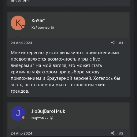
веселее!
KoStiC
K
Хайроллер 🥉
24 Апр 2024
#4
Мне интересно, у всех ли казино с приложениями
предоставляется возможность игры с live-
дилерами? На мой взгляд, это может стать
критичным фактором при выборе между
приложением и браузерной версией. Хотелось бы
знать, не отстаем ли мы от технологических
трендов.
JIoBu|BaroH4uk
J
Фартовый 🥈
24 Апр 2024
#5