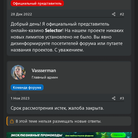
Официальный представитель
28 Дек 2022
#2
Добрый день! Я официальный представитель
онлайн-казино
Selector
! На нашем проекте никаких
новых лимитов установлено не было. Вы явно
дизинформируете посетителей форума или путаете
названия проектов. С уважением.
Vassserman
Главный админ
Команда форума
1 Ноя 2023
#3
Срок рассмотрения истек, жалоба закрыта.
В этой теме нельзя размещать новые ответы.