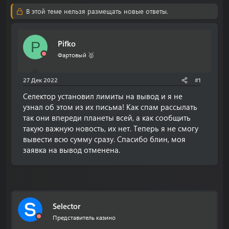
т
т
В этой теме нельзя размещать новые ответы.
о
а
р
н
т
а
Pifko
е
ч
P
м
а
Фартовый 🥇
ы
л
а
27 Дек 2022
#1
Селектор установил лимиты на вывод и я не
узнал об этом из их письма! Как спам рассылать
так они впереди планеты всей, а как сообщить
такую важную новость, их нет. Теперь я не смогу
вывести всю сумму сразу. Спасибо блин, моя
заявка на вывод отменена.
Selector
Представитель казино