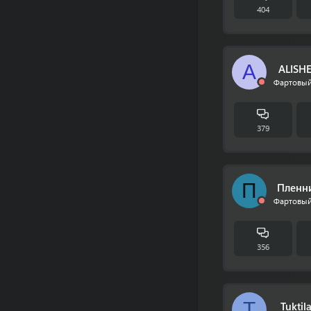
404
A
ALISH
Фартовый
379
П
Пленн
Фартовый
356
T
Tuktil