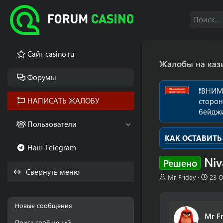
Cайт casino.ru
Жалобы на каз
Форумы
❗️ВНИМ
НАПИСАТЬ ЖАЛОБУ
сторон
бейдж
Пользователи
КАК ОСТАВИТЬ
Наш Telegram
Ni
Решено
Свернуть меню
А
Д
Mr Friday
23 О
в
а
т
т
о
а
Новые сообщения
р
н
Mr F
т
а
Поиск сообщений