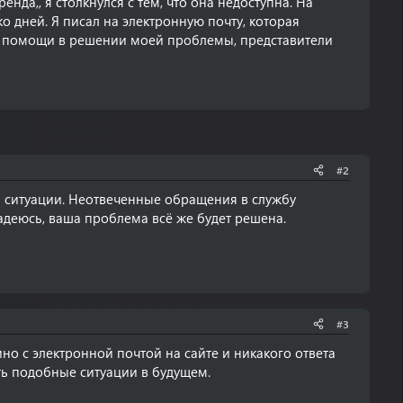
нда,, я столкнулся с тем, что она недоступна. На
о дней. Я писал на электронную почту, которая
шу помощи в решении моей проблемы, представители
#2
й ситуации. Неотвеченные обращения в службу
деюсь, ваша проблема всё же будет решена.
#3
ино с электронной почтой на сайте и никакого ответа
ить подобные ситуации в будущем.