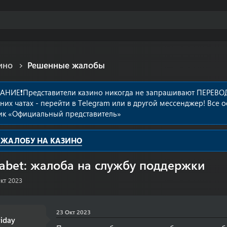
ино
Решенные жалобы
АНИЕ❗️Представители казино никогда не запрашивают ПЕРЕВОД
них чатах - перейти в Telegram или в другой мессенджер! В
ик «Официальный представитель»
 ЖАЛОБУ НА КАЗИНО
vabet: жалоба на службу поддержки
кт 2023
23 Окт 2023
riday