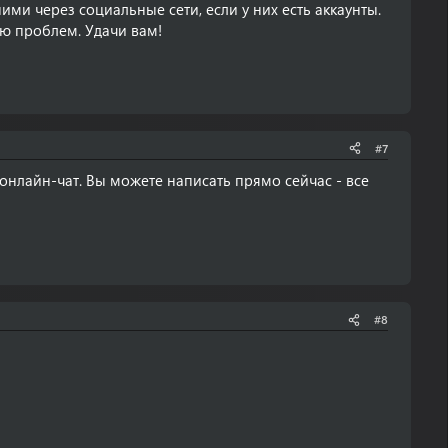
ими через социальные сети, если у них есть аккаунты.
ю проблем. Удачи вам!
#7
онлайн-чат. Вы можете написать прямо сейчас - все
#8