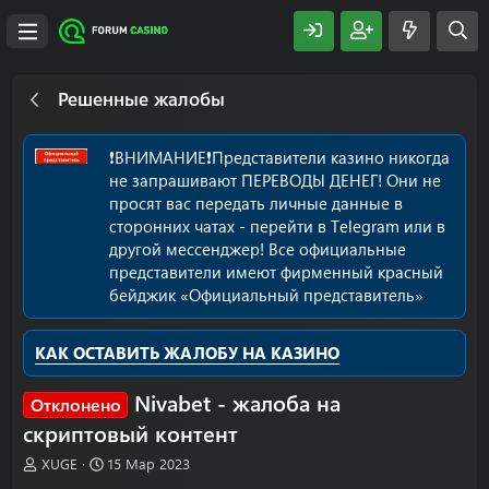
Решенные жалобы
❗️ВНИМАНИЕ❗️Представители казино никогда
не запрашивают ПЕРЕВОДЫ ДЕНЕГ! Они не
просят вас передать личные данные в
сторонних чатах - перейти в Telegram или в
другой мессенджер! Все официальные
представители имеют фирменный красный
бейджик «Официальный представитель»
КАК ОСТАВИТЬ ЖАЛОБУ НА КАЗИНО
Nivabet - жалоба на
Отклонено
скриптовый контент
А
Д
XUGE
15 Мар 2023
в
а