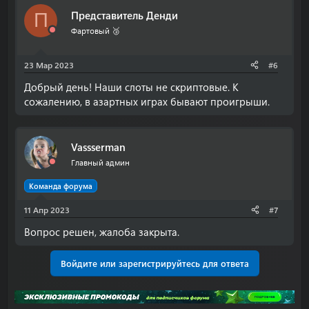
Представитель Денди
П
Фартовый 🥉
23 Мар 2023
#6
Добрый день! Наши слоты не скриптовые. К
сожалению, в азартных играх бывают проигрыши.
Vassserman
Главный админ
Команда форума
11 Апр 2023
#7
Вопрос решен, жалоба закрыта.
Войдите или зарегистрируйтесь для ответа