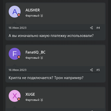
ALISHER
A
Фартовый 🥈
16 Июн 2023
#4
А вы изначально какую платежку использовали?
FanatiQ _BC
F
Фартовый 🥈
16 Июн 2023
#5
Крипта не подключается? Трон например?
XUGE
X
Фартовый 🥈