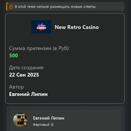
т
т
В этой теме нельзя размещать новые ответы.
о
а
р
н
т
а
е
ч
New Retro Casino
м
а
ы
л
а
Сумма претензии (в Руб)
500
Дата создания
22 Сен 2025
Автор
Евгений Липин
Евгений Липин
Фартовый 🥉