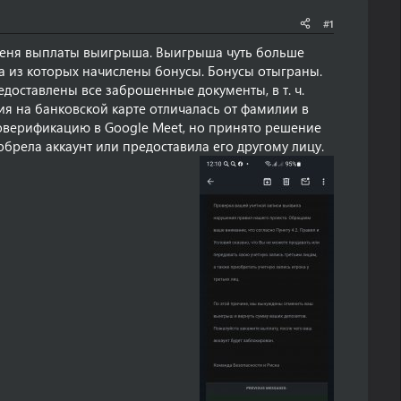
#1
 меня выплаты выигрыша. Выигрыша чуть больше
ва из которых начислены бонусы. Бонусы отыграны.
оставлены все заброшенные документы, в т. ч.
лия на банковской карте отличалась от фамилии в
оверификацию в Google Meet, но принято решение
обрела аккаунт или предоставила его другому лицу.