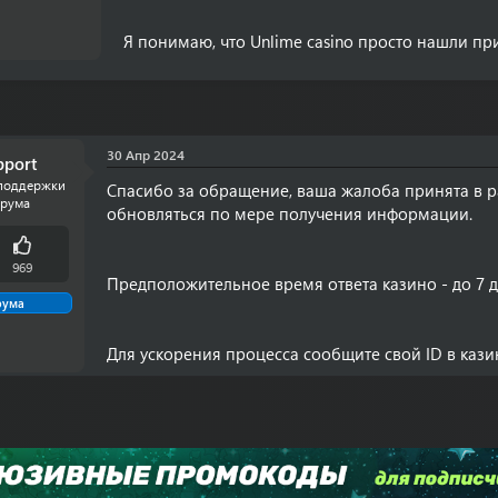
Я понимаю, что Unlime casino просто нашли п
30 Апр 2024
pport
поддержки
Спасибо за обращение, ваша жалоба принята в р
рума
обновляться по мере получения информации.
969
Предположительное время ответа казино - до 7 
рума
Для ускорения процесса сообщите свой ID в кази