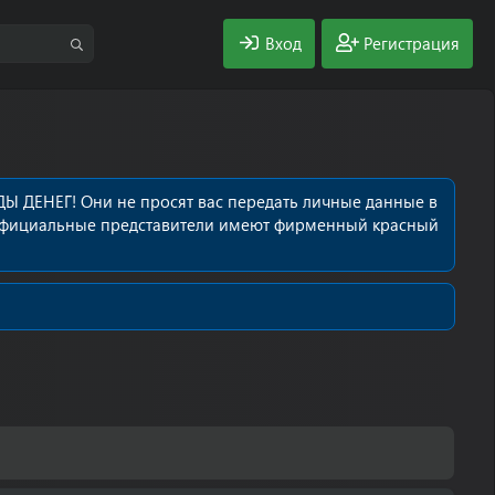
Вход
Регистрация
Ы ДЕНЕГ! Они не просят вас передать личные данные в
се официальные представители имеют фирменный красный