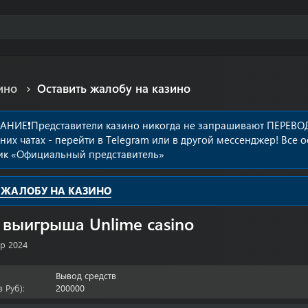
ино
Оставить жалобу на казино
АНИЕ❗️Представители казино никогда не запрашивают ПЕРЕВОД
них чатах - перейти в Telegram или в другой мессенджер! В
ик «Официальный представитель»
 ЖАЛОБУ НА КАЗИНО
 выигрыша Unlime casino
р 2024
Вывод средств
 Руб)
200000