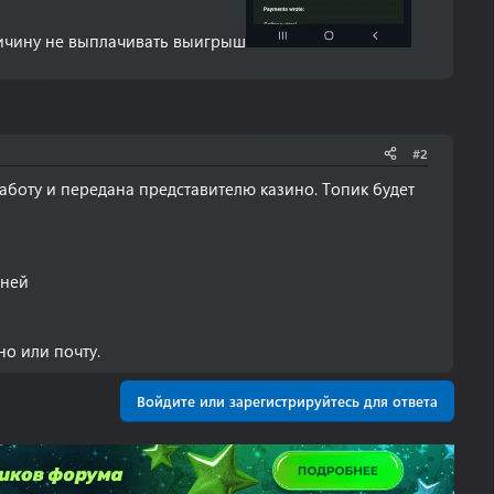
ричину не выплачивать выигрыш
#2
аботу и передана представителю казино. Топик будет
дней
но или почту.
Войдите или зарегистрируйтесь для ответа