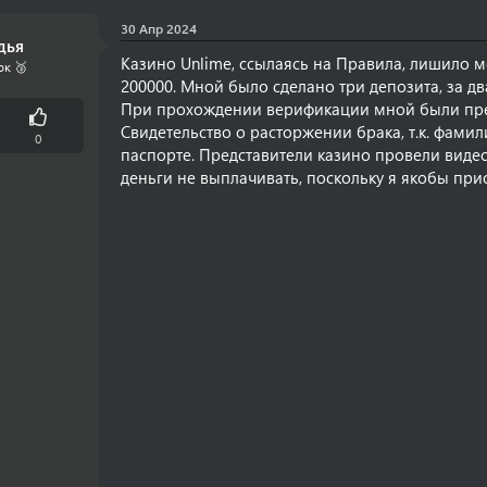
30 Апр 2024
дья
Казино Unlime, ссылаясь на Правила, лишило
к 🥉
200000. Мной было сделано три депозита, за д
При прохождении верификации мной были пред
Свидетельство о расторжении брака, т.к. фами
0
паспорте. Представители казино провели виде
деньги не выплачивать, поскольку я якобы при