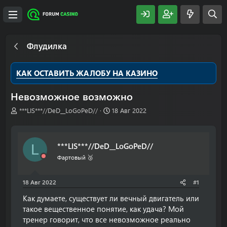
Флудилка
КАК ОСТАВИТЬ ЖАЛОБУ НА КАЗИНО
Невозможное возможно
А
Д
***LIS***//DeD__LoGoPeD//
18 Авг 2022
в
а
т
т
о
а
***LIS***//DeD__LoGoPeD//
L
р
н
т
а
Фартовый 🥉
е
ч
м
а
18 Авг 2022
#1
ы
л
а
Как думаете, существует ли вечный двигатель или
такое вещественное понятие, как удача? Мой
тренер говорит, что все невозможное реально