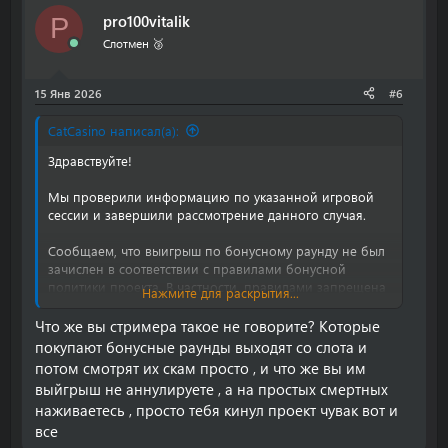
В ходе проверки было установлено, что бонус был
pro100vitalik
P
отменён, а попытка получения выигрыша с бонусных
Слотмен 🥉
вращений была произведена после этого, что является
нарушением условий использования бонусов. В связи
с этим зачисление выигрыша не предусмотрено.
15 Янв 2026
#6
Рекомендуем завершать бонусные раунды без выхода
CatCasino написал(а):
из игры и не отменять активные бонусы до полного
Здравствуйте!
завершения игровой сессии, чтобы избежать
подобных ситуаций в дальнейшем.
Мы проверили информацию по указанной игровой
сессии и завершили рассмотрение данного случая.
С уважением, команда Cat Casino!
Сообщаем, что выигрыш по бонусному раунду не был
зачислен в соответствии с правилами бонусной
политики проекта. В частности, правилами запрещена
Нажмите для раскрытия...
стратегия откладывания бонусных раундов, когда
бонусная игра выпадает в слоте, после чего
Что же вы стримера такое не говорите? Которые
происходит выход из игры и её завершение уже при
покупают бонусные раунды выходят со слота и
повторном входе в слот. В подобных ситуациях
потом смотрят их скам просто , и что же вы им
выигрыш может быть аннулирован.
выйгрыш не аннулируете , а на простых смертных
наживаетесь , просто тебя кинул проект чувак вот и
В ходе проверки было установлено, что бонус был
все
отменён, а попытка получения выигрыша с бонусных