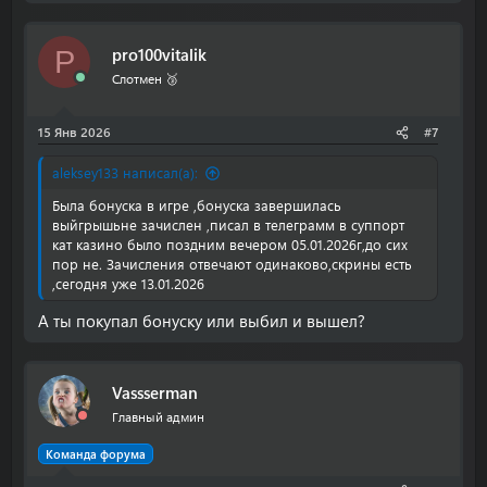
вращений была произведена после этого, что является
нарушением условий использования бонусов. В связи
с этим зачисление выигрыша не предусмотрено.
pro100vitalik
P
Рекомендуем завершать бонусные раунды без выхода
Слотмен 🥉
из игры и не отменять активные бонусы до полного
завершения игровой сессии, чтобы избежать
15 Янв 2026
#7
подобных ситуаций в дальнейшем.
aleksey133 написал(а):
С уважением, команда Cat Casino!
Была бонуска в игре ,бонуска завершилась
выйгрышьне зачислен ,писал в телеграмм в суппорт
кат казино было поздним вечером 05.01.2026г,до сих
пор не. Зачисления отвечают одинаково,скрины есть
,сегодня уже 13.01.2026
А ты покупал бонуску или выбил и вышел?
Vassserman
Главный админ
Команда форума