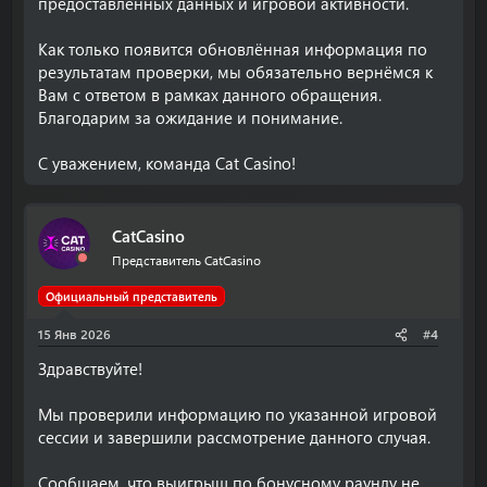
предоставленных данных и игровой активности.
Как только появится обновлённая информация по
результатам проверки, мы обязательно вернёмся к
Вам с ответом в рамках данного обращения.
Благодарим за ожидание и понимание.
С уважением, команда Cat Casino!
CatCasino
Представитель CatCasino
Официальный представитель
15 Янв 2026
#4
Здравствуйте!
Мы проверили информацию по указанной игровой
сессии и завершили рассмотрение данного случая.
Сообщаем, что выигрыш по бонусному раунду не