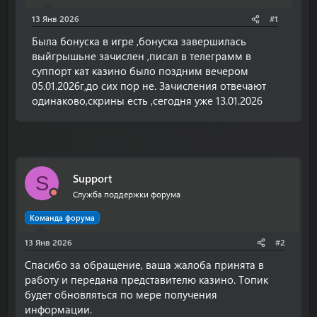
13 Янв 2026
#1
Была бонуска в игре ,бонуска завершилась
выйгрышьне зачислен ,писал в телеграмм в
суппорт кат казино было поздним вечером
05.01.2026г,до сих пор не. Зачисления отвечают
одинаково,скрины есть ,сегодня уже 13.01.2026
Support
S
Служба поддержки форума
Команда форума
13 Янв 2026
#2
Спасибо за обращение, ваша жалоба принята в
работу и передана представителю казино. Топик
будет обновляться по мере получения
информации.