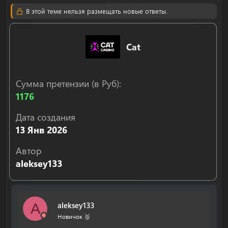
т
т
В этой теме нельзя размещать новые ответы.
о
а
р
н
т
а
е
ч
Cat
м
а
ы
л
а
Сумма претензии (в Руб)
1176
Дата создания
13 Янв 2026
Автор
aleksey133
aleksey133
A
Новичок 🥉