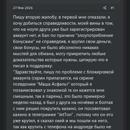
27 Янв 2026
#1
Пишу вторую жалобу, в первой мне отказали, я
хочу добиться справедливости, моей вины в том,
что на ноуте друга уже был зарегистрирован
аккаунт нет, и бан по причине "злоупотребление
бонусами" не справедлив, я крутил свои деньги,
свои бонусы, не было абсолютно никаких
мыслей для обмана, могу прикрепить любые
доказательства которые нужны, цитирую что я
писал в поддержку:
"Здравствуйте, пишу по проблеме с блокировкой
аккаунта (скрин прилагается, на скрине
псевдоним "Маша Асфальт" который я
позаимсвовал у знакомой тк он кажется мне
смешным, так я парень), это было примерно
неделю назад, я был у друга на ночёвке и болтая
с ним решил покрутить казино, он посоветовал
казино в телеграмме "JetTon" , потому что он его
уже крутил, я сказал окей и мы пошли на него,
так как крутить с телефона на андроеде было не