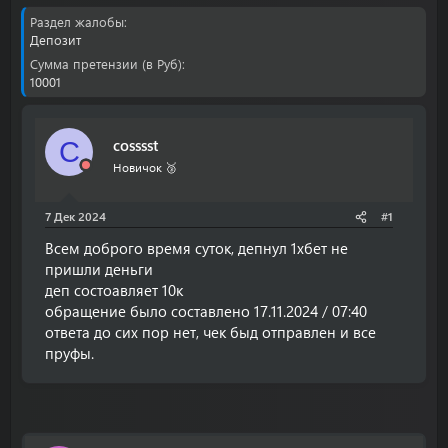
т
т
Раздел жалобы
о
а
Депозит
р
н
Сумма претензии (в Руб)
т
а
10001
е
ч
м
а
ы
л
а
cosssst
C
Новичок 🥉
7 Дек 2024
#1
Всем доброго время суток, депнул 1хбет не
пришли деньги
деп состоавляет 10к
обращение было составлено 17.11.2024 / 07:40
ответа до сих пор нет, чек быд отправлен и все
пруфы.