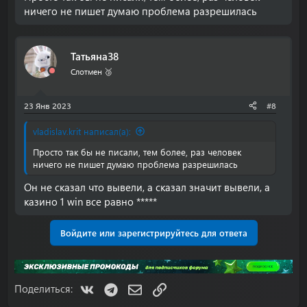
ничего не пишет думаю проблема разрешилась
Татьяна38
Слотмен 🥉
23 Янв 2023
#8
vladislav.krit написал(а):
Просто так бы не писали, тем более, раз человек
ничего не пишет думаю проблема разрешилась
Он не сказал что вывели, а сказал значит вывели, а
казино 1 win все равно *****
Войдите или зарегистрируйтесь для ответа
VK
Telegram
Электронная почта
Ссылка
Поделиться: