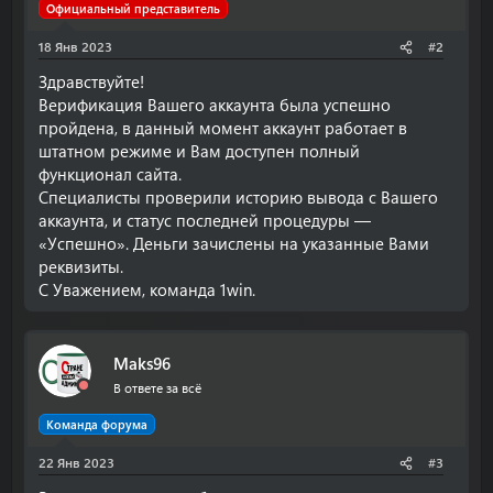
Официальный представитель
18 Янв 2023
#2
Здравствуйте!
Верификация Вашего аккаунта была успешно
пройдена, в данный момент аккаунт работает в
штатном режиме и Вам доступен полный
функционал сайта.
Специалисты проверили историю вывода с Вашего
аккаунта, и статус последней процедуры —
«Успешно». Деньги зачислены на указанные Вами
реквизиты.
С Уважением, команда 1win.
Maks96
В ответе за всё
Команда форума
22 Янв 2023
#3