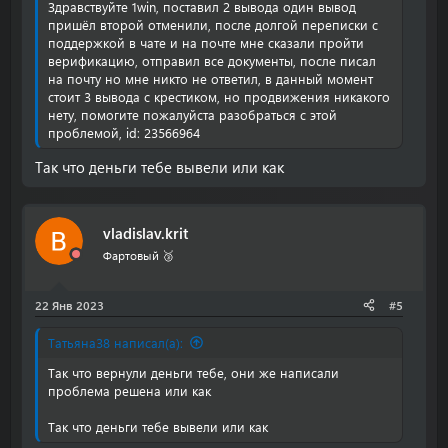
Здравствуйте 1win, поставил 2 вывода один вывод
пришёл второй отменили, после долгой переписки с
поддержкой в чате и на почте мне сказали пройти
верификацию, отправил все документы, после писал
на почту но мне никто не ответил, в данный момент
стоит 3 вывода с крестиком, но продвижения никакого
нету, помогите пожалуйста разобраться с этой
проблемой, id: 23566964
Так что деньги тебе вывели или как
vladislav.krit
Фартовый 🥉
22 Янв 2023
#5
Татьяна38 написал(а):
Так что вернули деньги тебе, они же написали
проблема решена или как
Так что деньги тебе вывели или как