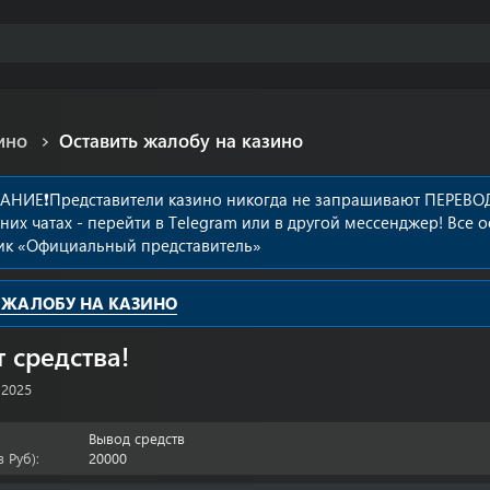
ино
Оставить жалобу на казино
АНИЕ❗️Представители казино никогда не запрашивают ПЕРЕВОД
них чатах - перейти в Telegram или в другой мессенджер! В
ик «Официальный представитель»
 ЖАЛОБУ НА КАЗИНО
 средства!
 2025
Вывод средств
 Руб)
20000