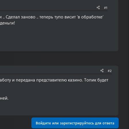
#1
.. Сделал заново .. теперь тупо висит ‘в обработке’
деньги!
#2
аботу и передана представителю казино. Топик будет
ней.
Войдите или зарегистрируйтесь для ответа