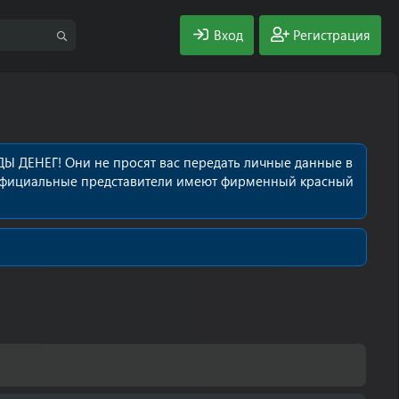
Вход
Регистрация
Ы ДЕНЕГ! Они не просят вас передать личные данные в
се официальные представители имеют фирменный красный